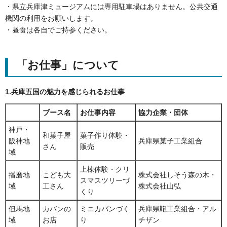
・県立兵庫津ミュージアムには専用駐車場はありません。公共交通
機関の利用をお願いします。
・昼食は各自でご持参ください。
「お仕事」について
1.兵庫五国の魅力を感じられるお仕事
ブース名
お仕事内容
協力企業・団体
神戸・
和菓子屋
菓子作り体験・
阪神地
兵庫県菓子工業組合
さん
販売
域
上棟体験・クリ
播磨地
こども大
株式会社しそう森の木・
スマスツリーづ
域
工さん
株式会社山弘
くり
但馬地
カバンの
ミニカバンづく
兵庫県鞄工業組合・アル
域
お店
り
チザン