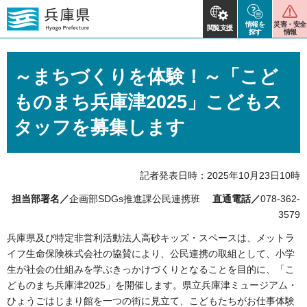
情報を
災害・安全
閲覧支援
探す
情報
～まちづくりを体験！～「こど
ものまち兵庫津2025」こどもス
タッフを募集します
記者発表日時：2025年10月23日10時
担当部署名／
企画部SDGs推進課公民連携班
直通電話／
078-362-
3579
兵庫県及び特定非営利活動法人高砂キッズ・スペースは、メットラ
イフ生命保険株式会社の協賛により、公民連携の取組として、小学
生が社会の仕組みを学ぶきっかけづくりとなることを目的に、「こ
どものまち兵庫津2025」を開催します。県立兵庫津ミュージアム・
ひょうごはじまり館を一つの街に見立て、こどもたちがお仕事体験