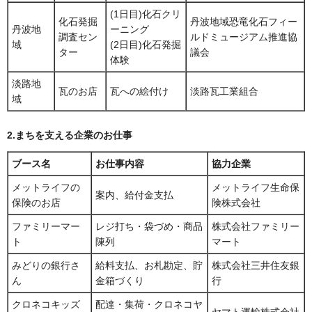
(1日目)化石クリ
化石発掘
丹波地域恐竜化石フィー
丹波地
ーニング
調査セン
ルドミュージアム推進協
域
(2日目)化石発掘
ター
議会
体験
淡路地
瓦のお店
瓦への絵付け
淡路瓦工業組合
域
2.まちを支える企業のお仕事
ブース名
お仕事内容
協力企業
メットライフの
メットライフ生命保
案内、給付金支払
保険のお店
険株式会社
ファミリーマー
レジ打ち・袋づめ・商品
株式会社ファミリー
ト
陳列
マート
みどりの銀行さ
給料支払、お札勘定、貯
株式会社三井住友銀
ん
金箱づくり
行
クロネコキッズ
配達・集荷・クロネコヤ