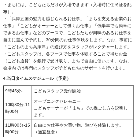
・まちには、こどもたちだけが入場できます（入場時に住民証を配
布）。
・「兵庫五国の魅力を感じられるお仕事」「まちを支える企業のお
仕事」「こどもがオーナーとして働くお仕事」「低学年でも簡単に
できるお仕事」などのブースで、こどもたちが興味のあるお仕事を
自由に選んで予約し、30分間のお仕事体験をします。なお、事前に
「こどものまち兵庫津」の遊び方をスタッフがレクチャーします。
・こどもスタッフは、各ブースで仕事を体験することで得たお金
（こども通貨）を銀行で受け取り、まちで自由に使います。なお、
会場内では専門のスタッフが子どもたちのサポートを行います。
4.当日タイムスケジュール（予定）
9時45分-
こどもスタッフ受付開始
オープニングセレモニー
10時30分-11
こどもオーナーが「まち」での過ごし方を説明し
時00分
ます。
11時00分-15
自由にお仕事やお買い物、遊びを体験します。
時00分
（適宜昼食）