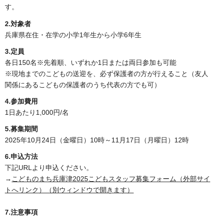
す。
2.対象者
兵庫県在住・在学の小学1年生から小学6年生
3.定員
各日150名※先着順、いずれか1日または両日参加も可能
※現地までのこどもの送迎を、必ず保護者の方が行えること（友人
関係にあるこどもの保護者のうち代表の方でも可）
4.参加費用
1日あたり1,000円/名
5.募集期間
2025年10月24日（金曜日）10時～11月17日（月曜日）12時
6.申込方法
下記URLより申込ください。
→
こどものまち兵庫津2025こどもスタッフ募集フォーム（外部サイ
トへリンク）（別ウィンドウで開きます）
7.注意事項