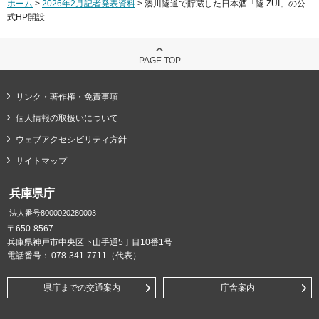
ホーム
>
2026年2月記者発表資料
> 湊川隧道で貯蔵した日本酒「隧 ZUI」の公
式HP開設
PAGE TOP
リンク・著作権・免責事項
個人情報の取扱いについて
ウェブアクセシビリティ方針
サイトマップ
兵庫県庁
法人番号8000020280003
〒650-8567
兵庫県神戸市中央区下山手通5丁目10番1号
電話番号：
078-341-7711（代表）
県庁までの交通案内
庁舎案内