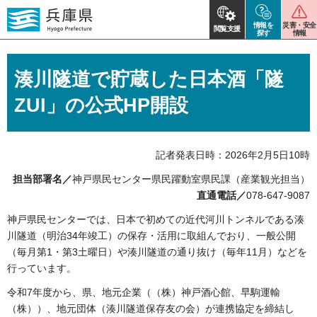
情報を
災害・安全
閲覧支援
探す
情報
湊川隧道で貯蔵した日本酒「隧
ZUI」の公式HP開設
記者発表日時：2026年2月5日10時
担当部署名／
神戸県民センター県民躍動室県民課（産業観光担当）
直通電話／
078-647-9087
神戸県民センターでは、日本で初めての近代河川トンネルである湊
川隧道（明治34年竣工）の保存・活用に取組んでおり、一般公開
（毎月第1・第3土曜日）や湊川隧道の通り抜け（毎年11月）などを
行っています。
令和7年度から、県、地元企業（（株）神戸酒心館、早駒運輸
（株））、地元団体（湊川隧道保存友の会）が連携協定を締結し