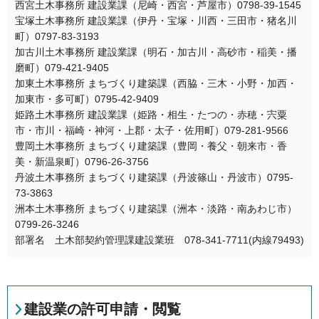
西宮土木事務所 建設業課（尼崎・西宮・芦屋市）0798-39-1545
宝塚土木事務所 建設業課（伊丹・宝塚・川西・三田市・猪名川
町）0797-83-3193
加古川土木事務所 建設業課（明石・加古川・高砂市・稲美・播
磨町）079-421-9405
加東土木事務所 まちづくり建築課（西脇・三木・小野・加西・
加東市・多可町）0795-42-9409
姫路土木事務所 建設業課（姫路・相生・たつの・赤穂・宍粟
市・市川・福崎・神河・上郡・太子・佐用町）079-281-9566
豊岡土木事務所 まちづくり建築課（豊岡・養父・朝来市・香
美・新温泉町）0796-26-3756
丹波土木事務所 まちづくり建築課（丹波篠山・丹波市）0795-
73-3863
洲本土木事務所 まちづくり建築課（洲本・淡路・南あわじ市）
0799-26-3246
部署名 土木部契約管理課建設業班 078-341-7711(内線79493)
建設業の許可申請・閲覧