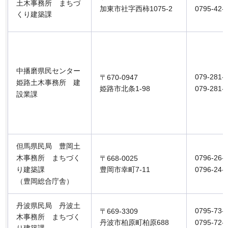
土木事務所 まちづ
加東市社字西柿1075-2
0795-42-
くり建築課
中播磨県民センター
079-281-
〒670-0947
姫路土木事務所 建
姫路市北条1-98
079-281-
設業課
但馬県民局 豊岡土
木事務所 まちづく
0796-26-
〒668-0025
り建築課
豊岡市幸町7-11
0796-24-
（豊岡総合庁舎）
丹波県民局 丹波土
0795-73-
〒669-3309
木事務所 まちづく
丹波市柏原町柏原688
0795-72-
り建築課