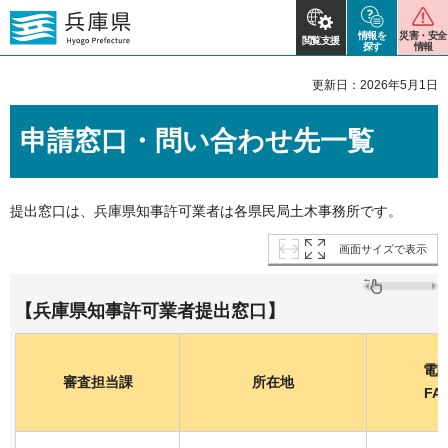
情報を
災害・安全
閲覧支援
探す
情報
更新日：2026年5月1日
申請窓口・問い合わせ先一覧
提出窓口は、兵庫県知事許可業者は各県民局土木事務所です。
画面サイズで表示
【兵庫県知事許可業者提出窓口】
電
審査担当課
所在地
FA