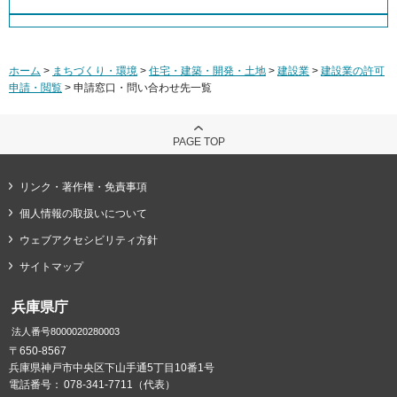
ホーム
>
まちづくり・環境
>
住宅・建築・開発・土地
>
建設業
>
建設業の許可
申請・閲覧
> 申請窓口・問い合わせ先一覧
PAGE TOP
リンク・著作権・免責事項
個人情報の取扱いについて
ウェブアクセシビリティ方針
サイトマップ
兵庫県庁
法人番号8000020280003
〒650-8567
兵庫県神戸市中央区下山手通5丁目10番1号
電話番号：
078-341-7711（代表）