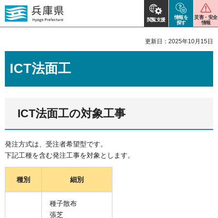
情報を
災害・安全
閲覧支援
探す
情報
更新日：2025年10月15日
ICT法面工
ICT法面工の対象工事
発注方式は、受注者希望型です。
下記工種を含む発注工事を対象とします。
種別
細別
種子散布
張芝