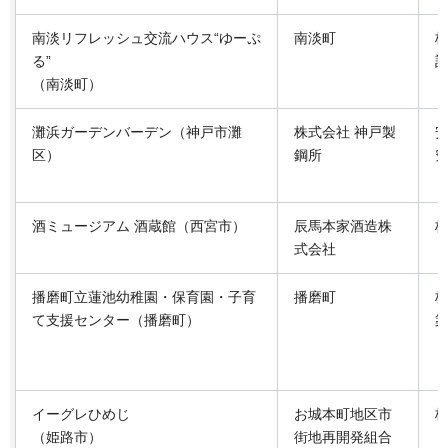
南淡リフレッシュ交流ハウス“ゆーぷ
南淡町
株
る”
（南淡町）
灘浜ガーデンバーデン（神戸市灘
株式会社 神戸製
区）
鋼所
酒ミュージアム 酒蔵館（西宮市）
辰馬本家酒造株
株
式会社
播磨町立蓮池幼稚園・保育園・子育
播磨町
株
て支援センター（播磨町）
イーグレひめじ
お城本町地区市
株
（姫路市）
街地再開発組合