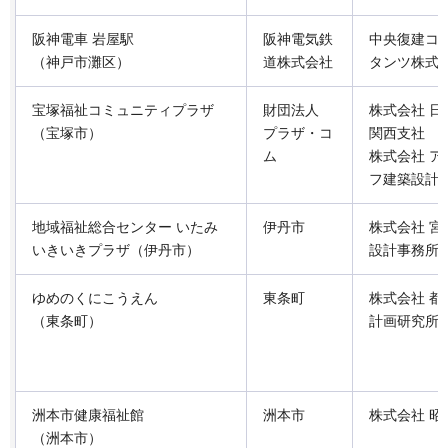
阪神電車 岩屋駅
阪神電気鉄
中央復建コ
（神戸市灘区）
道株式会社
タンツ株式
宝塚福祉コミュニティプラザ
財団法人
株式会社 日
（宝塚市）
プラザ・コ
関西支社
ム
株式会社 ア
フ建築設計
地域福祉総合センター いたみ
伊丹市
株式会社 宮
いきいきプラザ（伊丹市）
設計事務所
ゆめのくにこうえん
東条町
株式会社 都
（東条町）
計画研究所
洲本市健康福祉館
洲本市
株式会社 昭
（洲本市）