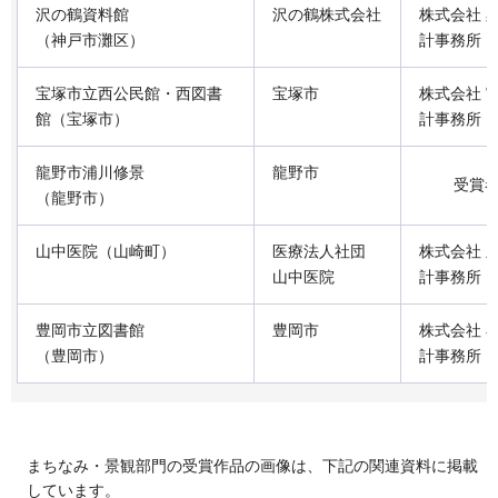
沢の鶴資料館
沢の鶴株式会社
株式会社 
（神戸市灘区）
計事務所
宝塚市立西公民館・西図書
宝塚市
株式会社 
館（宝塚市）
計事務所
龍野市浦川修景
龍野市
受賞
（龍野市）
山中医院（山崎町）
医療法人社団
株式会社 
山中医院
計事務所
豊岡市立図書館
豊岡市
株式会社 
（豊岡市）
計事務所
まちなみ・景観部門の受賞作品の画像は、下記の関連資料に掲載
しています。