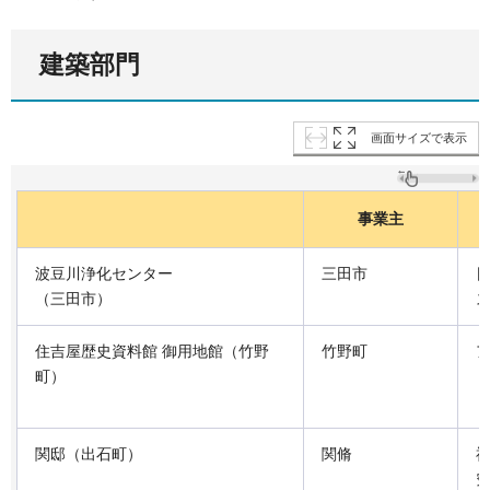
建築部門
画面サイズで表示
事業主
波豆川浄化センター
三田市
（三田市）
住吉屋歴史資料館 御用地館（竹野
竹野町
町）
関邸（出石町）
関脩