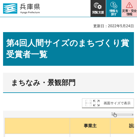
情報を
災害・安全
閲覧支援
探す
情報
更新日：2022年5月24日
第4回人間サイズのまちづくり賞
受賞者一覧
まちなみ・景観部門
画面サイズで表示
事業主
設