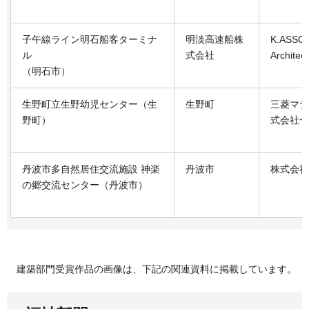
子午線ライン明石船客ターミナ
明淡高速船株
K.ASSOC
ル
式会社
Architect
（明石市）
生野町立生野幼児センター（生
生野町
三菱マテ
野町）
式会社一
丹波市多自然居住交流施設 神楽
丹波市
株式会社
の郷交流センター（丹波市）
建築部門受賞作品の画像は、下記の関連資料に掲載しています。