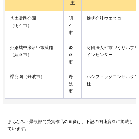
主
八木遺跡公園
明
株式会社ウエスコ
（明石市）
石
市
姫路城中濠沿い散策路
姫
財団法人都市づくりパブリ
（姫路市）
路
インセンター
市
欅公園（丹波市）
丹
パシフィックコンサルタン
波
社
市
まちなみ・景観部門受賞作品の画像は、下記の関連資料に掲載し
ています。