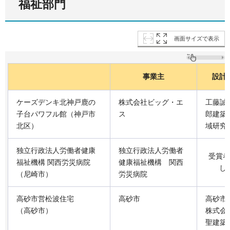
福祉部門
画面サイズで表示
事業主
設計
ケーズデンキ北神戸鹿の
株式会社ビッグ・エ
工藤誠
子台パワフル館（神戸市
ス
郎建築
北区）
域研究
独立行政法人労働者健康
独立行政法人労働者
受賞者
福祉機構 関西労災病院
健康福祉機構 関西
し
（尼崎市）
労災病院
高砂市営松波住宅
高砂市
高砂市
（高砂市）
株式会
聖建築