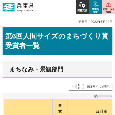
情報を
災害・安全
閲覧支援
探す
情報
更新日：2022年5月24日
第6回人間サイズのまちづくり賞
受賞者一覧
まちなみ・景観部門
画面サイズで表示
事
業
設計者