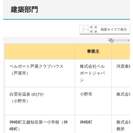
建築部門
画面サイズで表示
事業主
ベルポート芦屋クラブハウス
株式会社ベル
河原泰建
（芦屋市）
ポートジャパ
ン
白雲谷温泉 ゆぴか
小野市
株式会社
（小野市）
神崎町立越知谷第一小学校（神
神崎町
株式会社
崎町）
務所