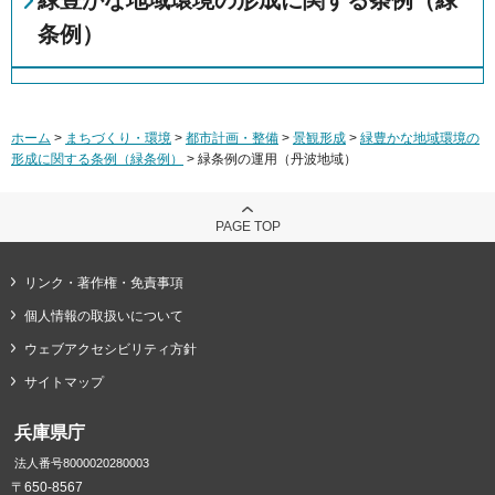
緑豊かな地域環境の形成に関する条例（緑
条例）
ホーム
>
まちづくり・環境
>
都市計画・整備
>
景観形成
>
緑豊かな地域環境の
形成に関する条例（緑条例）
> 緑条例の運用（丹波地域）
PAGE TOP
リンク・著作権・免責事項
個人情報の取扱いについて
ウェブアクセシビリティ方針
サイトマップ
兵庫県庁
法人番号8000020280003
〒650-8567