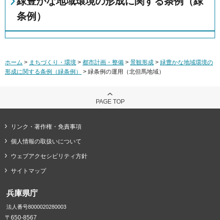
緑豊かな地域環境の形成に関する条例（緑
条例）
ホーム
>
まちづくり・環境
>
都市計画・整備
>
景観形成
>
緑豊かな地域環境の
形成に関する条例（緑条例）
> 緑条例の運用（北但馬地域）
PAGE TOP
リンク・著作権・免責事項
個人情報の取扱いについて
ウェブアクセシビリティ方針
サイトマップ
兵庫県庁
法人番号8000020280003
〒650-8567