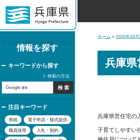
ホーム
>
2025年1
情報を探す
兵庫県
キーワードから探す
検索の方法
注目キーワード
兵庫県営住宅の
県税
電子申請・様式提供
子育てしやすい
職員採用
入札・契約
修住戸について