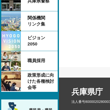
兵庫県警察
関係機関
リンク集
ビジョン
2050
職員採用
政策形成に向
けた各種検討
会等
兵庫県庁
法人番号800002028000