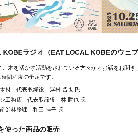
CAL KOBEラジオ（EAT LOCAL KOB
て、木を活かす活動をされている方々からお話をお聞き
1時間程度の予定です。
木材 代表取締役 浮村 晋也 氏
シ工務店 代表取締役 林 勝也 氏
産部林務課 和田 佳子 氏
を使った商品の販売