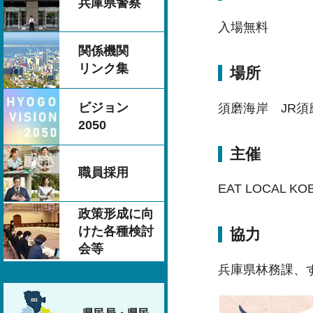
兵庫県警察
入場無料
関係機関
リンク集
場所
ビジョン
須磨海岸 JR須
2050
主催
職員採用
EAT LOCAL K
政策形成に向
けた各種検討
協力
会等
兵庫県林務課、