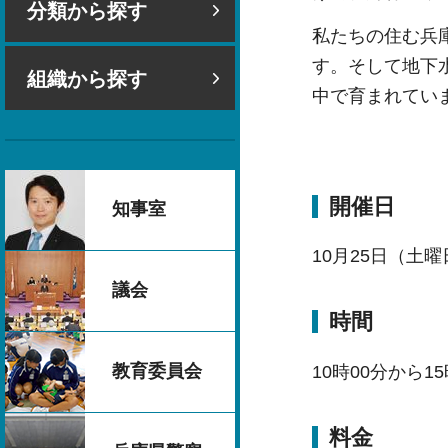
分類から探す
私たちの住む兵
す。そして地下
組織から探す
中で育まれてい
開催日
知事室
10月25日（土曜
議会
時間
教育委員会
10時00分から1
料金