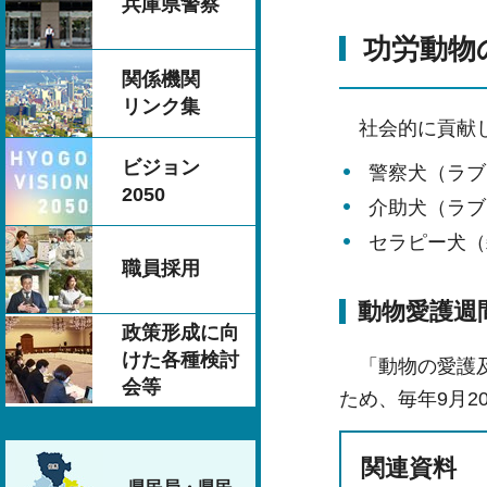
兵庫県警察
功労動物
関係機関
リンク集
社会的に貢献し
ビジョン
警察犬（ラブ
2050
介助犬（ラブ
セラピー犬（
職員採用
動物愛護週
政策形成に向
けた各種検討
「動物の愛護及
会等
ため、毎年9月2
関連資料