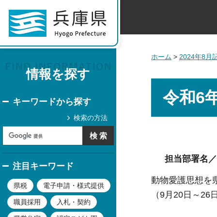
ホーム
>
2024年8
情報を探す
令和6
キーワードから探す
検索の方法
担当部署名／
注目キーワード
動物愛護思想を
県税
電子申請・様式提供
（9月20日～
職員採用
入札・契約