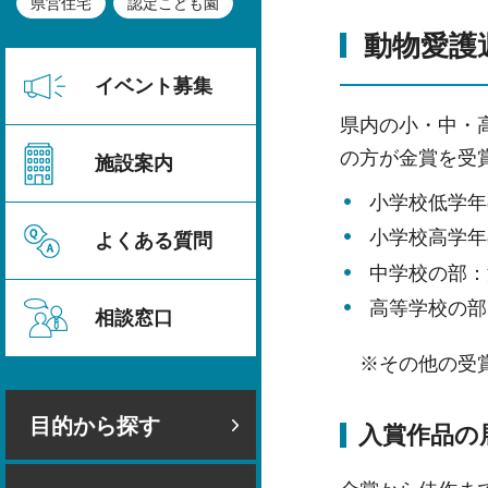
県営住宅
認定こども園
動物愛護
イベント募集
県内の小・中・高
の方が金賞を受
施設案内
小学校低学年
小学校高学年
よくある質問
中学校の部：
高等学校の部
相談窓口
※その他の受賞
目的から探す
入賞作品の