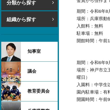
金賞から佳作ま
分類から探す
期間：令和6年8
場所：兵庫県動物愛
組織から探す
入館料：無料
駐車場：無料
開館時間：午前1
知事室
期間：令和6年9
場所：神戸市立王子
議会
曜日）
入園料：中学生
教育委員会
園内駐車場：有
開園時間：午前9