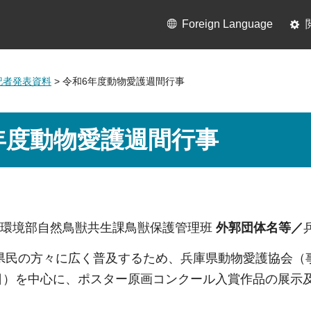
Foreign Language
月記者発表資料
> 令和6年度動物愛護週間行事
年度動物愛護週間行事
環境部自然鳥獣共生課鳥獣保護管理班
外郭団体名等／
県民の方々に広く普及するため、兵庫県動物愛護協会（
26日）を中心に、ポスター原画コンクール入賞作品の展