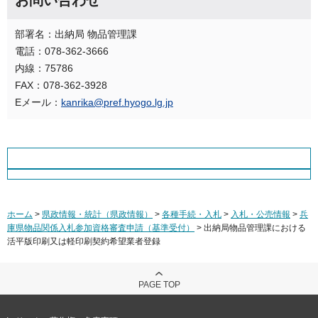
部署名：出納局 物品管理課
電話：078-362-3666
内線：75786
FAX：078-362-3928
Eメール：
kanrika@pref.hyogo.lg.jp
ホーム
>
県政情報・統計（県政情報）
>
各種手続・入札
>
入札・公売情報
>
兵
庫県物品関係入札参加資格審査申請（基準受付）
> 出納局物品管理課における
活平版印刷又は軽印刷契約希望業者登録
PAGE TOP