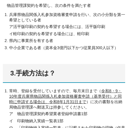
物品管理課契約を希望し、次の条件を満たす者
兵庫県物品関係入札参加資格審査申請を行い、次の小分類を第一
希望としている者
ア活平版印刷の契約を希望する場合には、活平版印刷
イ軽印刷の契約を希望する場合には、軽印刷
県内に事業所を有する者
中小企業である者（資本金3億円以下かつ従業員300人以下）
3.手続方法は？
常時、登録を受付していますので、毎月末日まで（
令和8・9・
10年度兵庫県物品関係入札参加資格審査申請（基準受付）と同
時に申請する場合は、令和8年1月31日まで
）に次の書類を出納
局物品管理課へ郵送又は持参してください。
ア 物品管理課契約希望業者登録申請書1部
イ 印刷物納入実績一覧表1部
ウ 「印刷物納入実績一覧表」に記載された印刷物の現物（任意