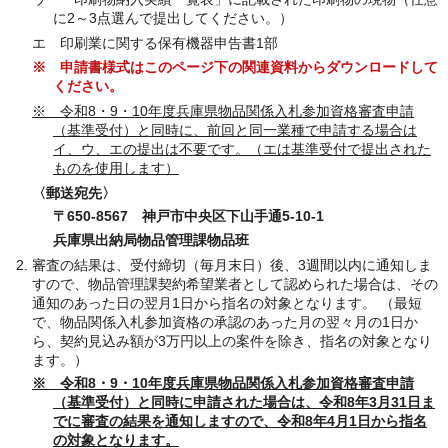
に2～3点選んで提出してください。）
エ 印刷業に関する保有機器申告書1部
※ 申請書様式はこのページ下の関連資料からダウンロードして
ください。
※ 令和8・9・10年度兵庫県物品関係入札参加資格審査申請
（基準受付）と同時に、前回と同一業種で申請する場合は
イ、ウ、エの提出は不要です。（エは基準受付で提出された
ものを使用します）
〈郵送宛先〉
〒650-8567 神戸市中央区下山手通5-10-1
兵庫県出納局物品管理課物品班
審査の結果は、受付締切（毎月末日）後、3週間以内に通知しま
すので、物品管理課契約希望業者として認められた場合は、その
通知のあった日の翌月1日から指名の対象となります。 （最短
で、物品関係入札参加資格の承認のあった月の翌々月の1日か
ら、契約見込み額が3万円以上の案件を除き、指名の対象となり
ます。）
※ 令和8・9・10年度兵庫県物品関係入札参加資格審査申請
（基準受付）と同時に申請された場合は、令和8年3月31日ま
でに審査の結果を通知しますので、令和8年4月1日から指名
の対象となります。