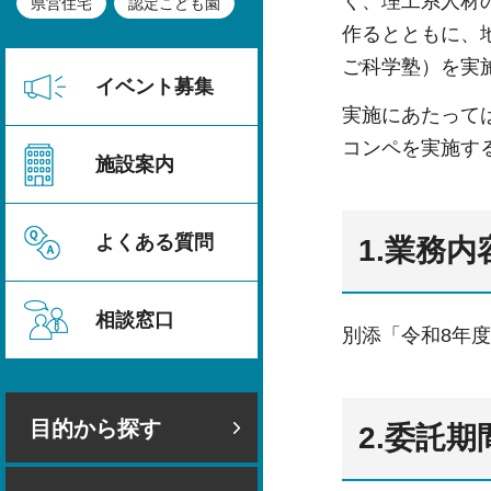
く、理工系人材
県営住宅
認定こども園
作るとともに、
ご科学塾）を実
イベント募集
実施にあたって
コンペを実施す
施設案内
よくある質問
1.業務内
相談窓口
別添「令和8年
目的から探す
2.委託期