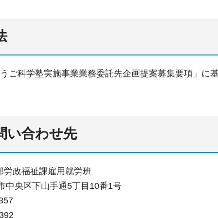
法
ょうご科学塾実施事業業務委託先企画提案募集要項」に
・問い合わせ先
部労政福祉課雇用就労班
神戸市中央区下山手通5丁目10番1号
357
392