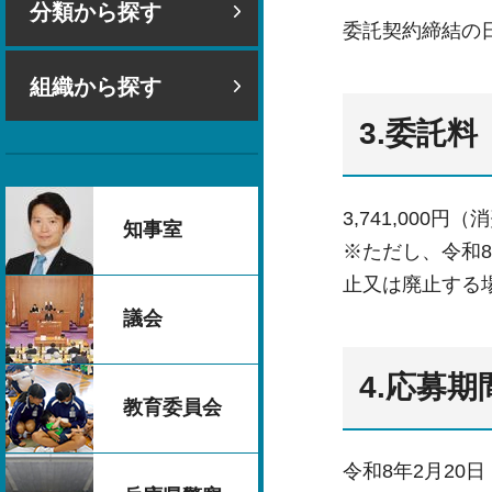
分類から探す
委託契約締結の日
組織から探す
3.委託料
3,741,00
知事室
※ただし、令和
止又は廃止する
議会
4.応募期
教育委員会
令和8年2月20