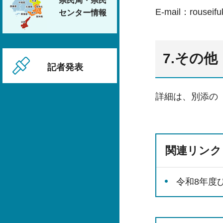
県民局・県民
E-mail：rouseifu
センター情報
7.その他
記者発表
詳細は、別添の
関連リンク
令和8年度