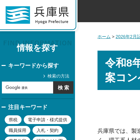
ホーム
>
2026年2
情報を探す
令和8
キーワードから探す
案コン
検索の方法
注目キーワード
県税
電子申請・様式提供
兵庫県では、製
職員採用
入札・契約