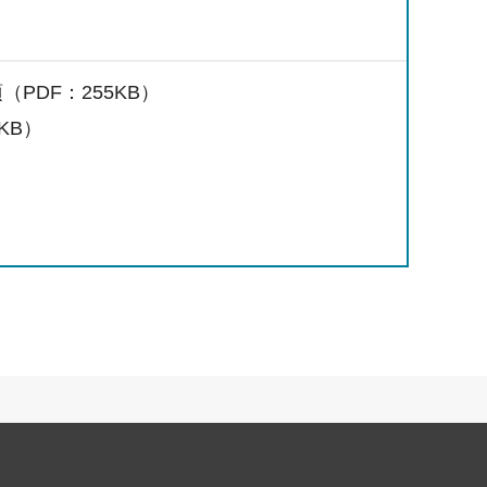
DF：255KB）
KB）