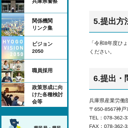
兵庫県警察
5.提出方
関係機関
リンク集
「令和8年度ひ
ビジョン
2050
ください。
職員採用
6.提出
政策形成に向
けた各種検討
兵庫県産業労働
会等
〒650-8567
TEL：078-362-3
FAX：078-362-3