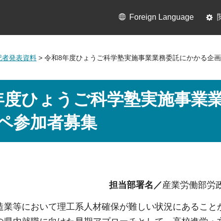
Foreign Language
月記者発表資料
> 令和8年度ひょうご科学塾実施事業業務委託にかかる企
年度ひょうご科学塾実施事業
ペ参加者募集
担当部署名／
産業労働部労
造業等において理工系人材確保が難しい状況にあること