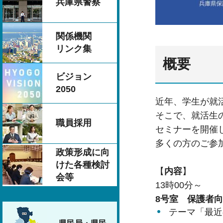
兵庫県警察
関係機関
リンク集
概要
ビジョン
2050
近年、学生が就
そこで、就活生
職員採用
セミナーを開催
多くの方のご参
政策形成に向
けた各種検討
【
内容
】
会等
13時00分～
8号室 保護者
テーマ「最近