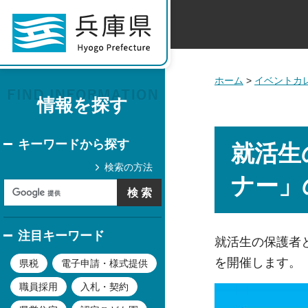
ホーム
>
イベントカ
情報を探す
キーワードから探す
就活生
検索の方法
ナー」
注目キーワード
就活生の保護者
を開催します。
県税
電子申請・様式提供
職員採用
入札・契約