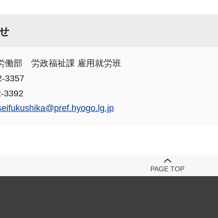
せ
労働部 労政福祉課 雇用就労班
-3357
-3392
seifukushika@pref.hyogo.lg.jp
PAGE TOP