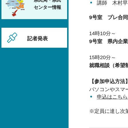
県民局・県民
講師 木村早
センター情報
9号室 プレ合
14時10分～
記者発表
9号室 県内企
15時20分～
就職相談（希望
【参加申込方法
パソコンやスマ
申込はこちら
※定員に達し次