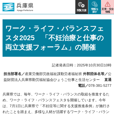
情報を
災害・安全
閲覧支援
探す
情報
ワーク・ライフ・バランスフェ
スタ2025 「不妊治療と仕事の
両立支援フォーラム」の開催
記者発表日時：2025年10月30日10時
担当部署名／
産業労働部労政福祉課勤労者福祉班
外郭団体名等／
公
益財団法人兵庫県勤労福祉協会ひょうご仕事と生活センター
直通
電話／
078-381-5277
兵庫県では、毎年、ワーク・ライフ・バランスの取組を推進するた
め、ワーク・ライフ・バランスフェスタを開催しています。今年
は、7月1日に兵庫県で「不妊症等に関する支援推進条例」が施行さ
れたことを踏まえ、多様な人材が活躍するワーク・ライフ・バラン