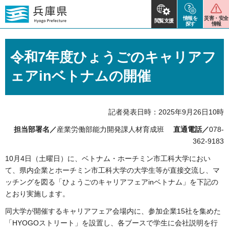
情報を
災害・安全
閲覧支援
探す
情報
令和7年度ひょうごのキャリアフ
ェアinベトナムの開催
記者発表日時：2025年9月26日10時
担当部署名／
産業労働部能力開発課人材育成班
直通電話／
078-
362-9183
10月4日（土曜日）に、ベトナム・ホーチミン市工科大学におい
て、県内企業とホーチミン市工科大学の大学生等が直接交流し、マ
ッチングを図る「ひょうごのキャリアフェアinベトナム」を下記の
とおり実施します。
同大学が開催するキャリアフェア会場内に、参加企業15社を集めた
「HYOGOストリート」を設置し、各ブースで学生に会社説明を行