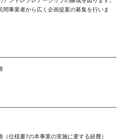
のアントレプレナーシップの醸成を図ります。
民間事業者から広く企画提案の募集を行いま
務
務（仕様書7の本事業の実施に要する経費）