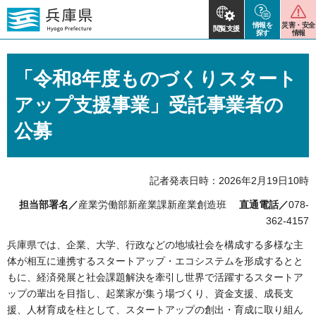
情報を
災害・安全
閲覧支援
探す
情報
「令和8年度ものづくりスタート
アップ支援事業」受託事業者の
公募
記者発表日時：2026年2月19日10時
担当部署名／
産業労働部新産業課新産業創造班
直通電話／
078-
362-4157
兵庫県では、企業、大学、行政などの地域社会を構成する多様な主
体が相互に連携するスタートアップ・エコシステムを形成するとと
もに、経済発展と社会課題解決を牽引し世界で活躍するスタートア
ップの輩出を目指し、起業家が集う場づくり、資金支援、成長支
援、人材育成を柱として、スタートアップの創出・育成に取り組ん