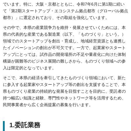
でいます。特に、大阪・京都とともに、令和7年6月に第1期に続い
て「第2期スタートアップ・エコシステム拠点都市（グローバル拠点
都市）」に選定されており、その取組を強化しています。
その中で、本県の産業競争力を維持・発展させていくためには、本
県の代表的な産業である製造業（以下、「ものづくり」という。）
領域でのスタートアップを創出・育成し、地域経営資源とも連携し
たイノベーションの創出が不可欠です。一方で、起業家やスタート
アップにとっては、試作品の開発場所の不足や量産化に向けた体制
構築が困難等のビジネス展開の難しさから、ものづくり領域への参
入は限定的となっています。
そこで、本県の経済を牽引してきたものづくり領域において、新た
に参入する起業家やスタートアップ等の創出を支援することで、本
県ものづくり産業の持続的な発展を目指すことを目的に、受託者の
持つ幅広い知識と経験、専門性やネットワーク等を活用するため、
民間事業者から広く企画提案の募集を行います。
1.委託業務