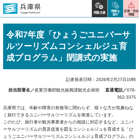
情報を
災害・安全
閲覧支援
探す
情報
令和7年度「ひょうごユニバーサ
ルツーリズムコンシェルジュ育
成プログラム」閉講式の実施
記者発表日時：2026年2月27日10時
担当部署名／
産業労働部観光振興課観光企画班
直通電話／
078-
362-3375
兵庫県では、年齢や障害の有無等に関わらず、様々な方が気兼ねな
く旅行できるユニバーサルツーリズムを推進しています。
このたび、旅行者や観光事業者からの相談に対応するなど、ユニバ
ーサルツーリズムの普及促進を図るコンシェルジュを育成する「ひ
ょうごユニバーサルツーリズムコンシェルジュ育成プログラム」の