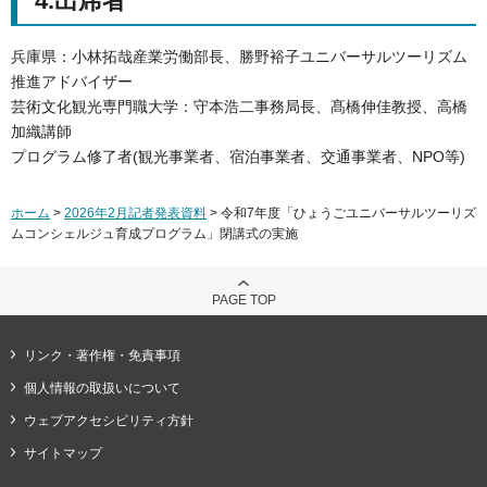
4.出席者
兵庫県：小林拓哉産業労働部長、勝野裕子ユニバーサルツーリズム
推進アドバイザー
芸術文化観光専門職大学：守本浩二事務局長、髙橋伸佳教授、高橋
加織講師
プログラム修了者(観光事業者、宿泊事業者、交通事業者、NPO等)
ホーム
>
2026年2月記者発表資料
> 令和7年度「ひょうごユニバーサルツーリズ
ムコンシェルジュ育成プログラム」閉講式の実施
PAGE TOP
リンク・著作権・免責事項
個人情報の取扱いについて
ウェブアクセシビリティ方針
サイトマップ