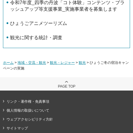
令和7年度_四季の丹波「コト体験」コンテンツ・ブラ
ッシュアップ等支援事業_実施事業者を募集します
ひょうごアニメツーリズム
観光に関する統計・調査
ホーム
>
地域・交流・観光
>
観光・レジャー
>
観光
> ひょうご冬の宿泊キャン
ペーンの実施
PAGE TOP
リンク・著作権・免責事項
個人情報の取扱いについて
ウェブアクセシビリティ方針
サイトマップ