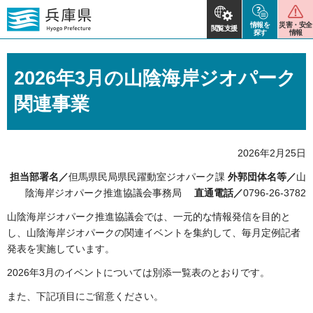
情報を
災害・安全
閲覧支援
探す
情報
2026年3月の山陰海岸ジオパーク
関連事業
2026年2月25日
担当部署名／
但馬県民局県民躍動室ジオパーク課
外郭団体名等／
山
陰海岸ジオパーク推進協議会事務局
直通電話／
0796-26-3782
山陰海岸ジオパーク推進協議会では、一元的な情報発信を目的と
し、山陰海岸ジオパークの関連イベントを集約して、毎月定例記者
発表を実施しています。
2026年3月のイベントについては別添一覧表のとおりです。
また、下記項目にご留意ください。