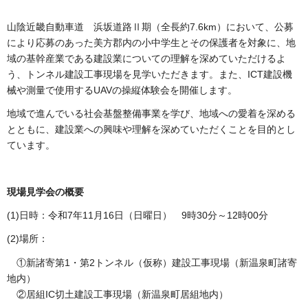
山陰近畿自動車道 浜坂道路Ⅱ期（全長約7.6km）において、公募
により応募のあった美方郡内の小中学生とその保護者を対象に、地
域の基幹産業である建設業についての理解を深めていただけるよ
う、トンネル建設工事現場を見学いただきます。また、ICT建設機
械や測量で使用するUAVの操縦体験会を開催します。
地域で進んでいる社会基盤整備事業を学び、地域への愛着を深める
とともに、建設業への興味や理解を深めていただくことを目的とし
ています。
現場見学会の概要
(1)日時：令和7年11月16日（日曜日） 9時30分～12時00分
(2)場所：
①新諸寄第1・第2トンネル（仮称）建設工事現場（新温泉町諸寄
地内）
②居組IC切土建設工事現場（新温泉町居組地内）