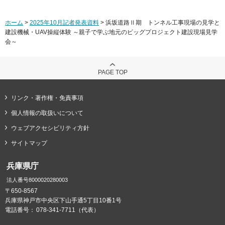
ホーム
>
2025年10月記者発表資料
> 浜坂道路Ⅱ期 トンネル工事現場の見学と
建設機械・UAV操縦体験 ～親子で学ぶ地元のビッグプロジェクト建設現場見学
会～
PAGE TOP
リンク・著作権・免責事項
個人情報の取扱いについて
ウェブアクセシビリティ方針
サイトマップ
兵庫県庁
法人番号8000020280003
〒650-8567
兵庫県神戸市中央区下山手通5丁目10番1号
電話番号：
078-341-7711（代表）