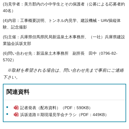
(3)見学者：美方郡内の小中学生とその保護者（公募による応募者約
40名）
(4)内容：工事概要説明、トンネル内見学、建設機械・UAV操縦体
験、記念撮影
(5)主催：兵庫県但馬県民局新温泉土木事務所、（一社）兵庫県建設
業協会浜坂支部
(6)問い合わせ先：新温泉土木事務所 副所長 田中（0796-82-
5702）
※取材を希望される場合は、問い合わせ先まで事前にご連絡
下さい。
関連資料
記者発表（配布資料）（PDF：590KB）
浜坂道路Ⅱ期現場見学会チラシ（PDF：449KB）