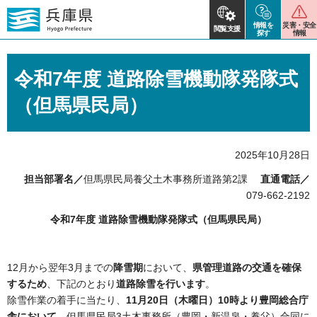
情報を
災害・安全
閲覧支援
探す
情報
令和7年度 道路除雪機動隊発隊式
（但馬県民局）
2025年10月28日
担当部署名／
但馬県民局養父土木事務所道路第2課
直通電話／
079-662-2192
令和7年度 道路除雪機動隊発隊式（但馬県民局）
12月から翌年3月までの
降雪期
において、
県管理道路の交通を確保
するため
、下記のとおり
道路除雪を行います
。
除雪作業の着手に当たり、
11月20日（木曜日）10時より豊岡総合庁
舎において
、但馬県民局3土木事務所（豊岡・新温泉・養父）合同に