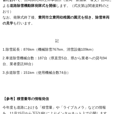
よる
道路除雪機動隊発隊式を開催
します。（式次第は関連資料のと
おり）
なお、発隊式終了後、
豊岡市立豊岡幼稚園の園児を招き、除雪車両
の見学
も行います。
記
1.除雪延長：876km（機械除雪767km、消雪設備109km）
2.車道除雪機械台数：187台（県直営5台、県から業者への貸与94
台、業者委託88台）
3.歩道除雪：151km（使用機械台数74台）
【参考】積雪量等の情報発信
今年度も道路における「積雪量」や「ライブカメラ」などの情報
を、11月15日から下記URLによりインターネット上で公開します。