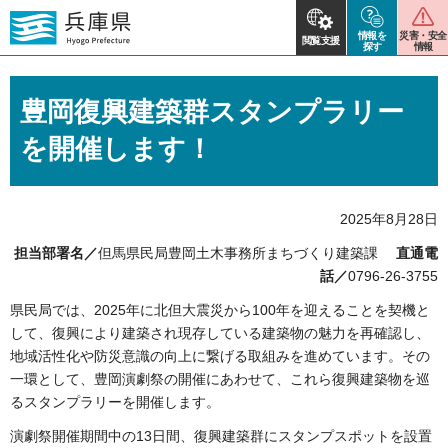
情報を
災害・安全
閲覧支援
探す
情報
豊岡復興建築群スタンプラリー
を開催します！
2025年8月28日
担当部署名／
但馬県民局豊岡土木事務所まちづくり建築課
直通電
話／
0796-26-3755
県民局では、2025年に北但大震災から100年を迎えることを契機と
して、復興により建築され現存している建築物の魅力を再確認し、
地域活性化や防災意識の向上に繋げる取組みを進めています。その
一環として、豊岡演劇祭の開催にあわせて、これら復興建築物を巡
るスタンプラリーを開催します。
演劇祭開催期間中の13日間、復興建築群にスタンプスポットを設置