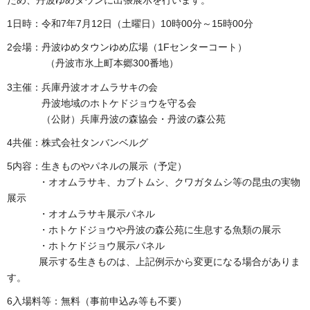
1日時：令和7年7月12日（土曜日）10時00分～15時00分
2会場：丹波ゆめタウンゆめ広場（1Fセンターコート）
（丹波市氷上町本郷300番地）
3主催：兵庫丹波オオムラサキの会
丹波地域のホトケドジョウを守る会
（公財）兵庫丹波の森協会・丹波の森公苑
4共催：株式会社タンバンベルグ
5内容：生きものやパネルの展示（予定）
・オオムラサキ、カブトムシ、クワガタムシ等の昆虫の実物
展示
・オオムラサキ展示パネル
・ホトケドジョウや丹波の森公苑に生息する魚類の展示
・ホトケドジョウ展示パネル
展示する生きものは、上記例示から変更になる場合がありま
す。
6入場料等：無料（事前申込み等も不要）