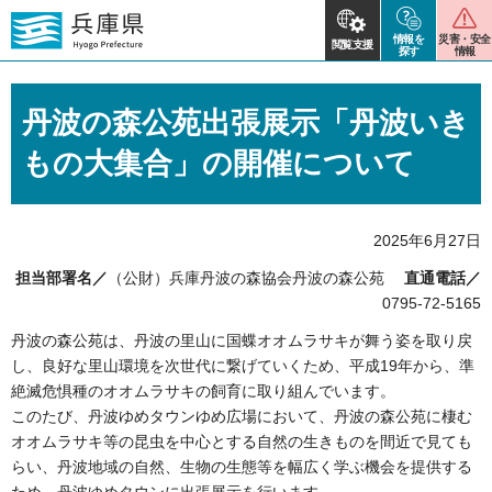
情報を
災害・安全
閲覧支援
探す
情報
丹波の森公苑出張展示「丹波いき
もの大集合」の開催について
2025年6月27日
担当部署名／
（公財）兵庫丹波の森協会丹波の森公苑
直通電話／
0795-72-5165
丹波の森公苑は、丹波の里山に国蝶オオムラサキが舞う姿を取り戻
し、良好な里山環境を次世代に繋げていくため、平成19年から、準
絶滅危惧種のオオムラサキの飼育に取り組んでいます。
このたび、丹波ゆめタウンゆめ広場において、丹波の森公苑に棲む
オオムラサキ等の昆虫を中心とする自然の生きものを間近で見ても
らい、丹波地域の自然、生物の生態等を幅広く学ぶ機会を提供する
ため、丹波ゆめタウンに出張展示を行います。