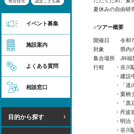
ただくため、夏
県営住宅
認定こども園
夏休みの自由研
イベント募集
○ツアー概要
開催日 令和7年
施設案内
対象 県内の小
集合場所 JR
よくある質問
行程 ・谷川駅
・建設中の榎
・「道の駅丹
相談窓口
・栗柄ダ
・「黒豆の
・丹波並木
目的から探す
・明治・昭和
・谷川駅(1