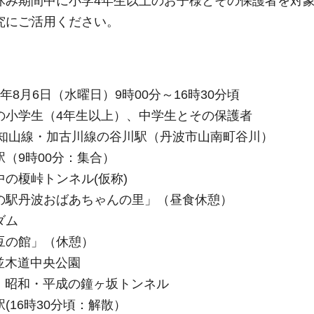
休み期間中に小学4年生以上のお子様とその保護者を対
究にご活用ください。
8月6日（水曜日）9時00分～16時30分頃
学生（4年生以上）、中学生とその保護者
福知山線・加古川線の谷川駅（丹波市山南町谷川）
（9時00分：集合）
峠トンネル(仮称)
波おばあちゃんの里」（昼食休憩）
ム
館」（休憩）
道中央公園
・平成の鐘ヶ坂トンネル
6時30分頃：解散）