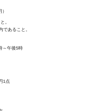
円）
こと。
であること。
時～午後5時
1点