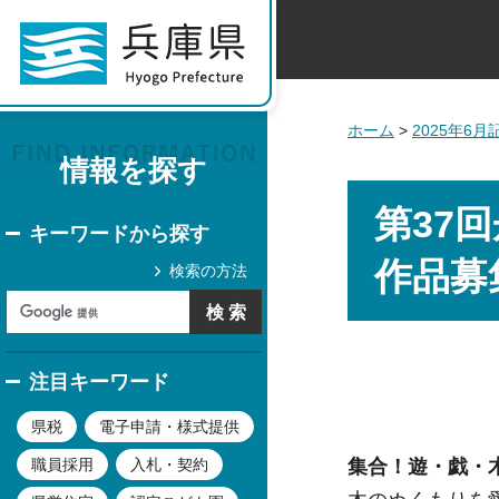
ホーム
>
2025年6
情報を探す
第37
キーワードから探す
作品募
検索の方法
注目キーワード
県税
電子申請・様式提供
集合！遊・戯・
職員採用
入札・契約