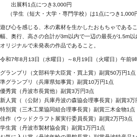
につき3,000円
・大学・専門学校）は1点につき1,000
び心を感じる、木の素材を生かしたおもちゃである
さの合計が3m以内で一辺の最長が1.5m以内
で未発表の作品であること。
7年8月13日（水曜日）～8月19日（火曜日）午前9
ランプリ（文部科学大臣賞・買上賞）副賞50万円1点
リ（兵庫県知事賞）副賞10万円1点
波市長賞他）副賞3万円3点
財）兵庫丹波の森協会理事長賞）副賞3万円
木工業協同組合理事長賞）副賞三木金物1点
ドクラフト展実行委員長賞）副賞2万円3点
波市製材協会賞）副賞1万円1点