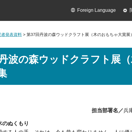
Foreign Language
月記者発表資料
> 第37回丹波の森ウッドクラフト展（木のおもちゃ大賞展
回丹波の森ウッドクラフト展
集
担当部署名／
兵
木のぬくもり