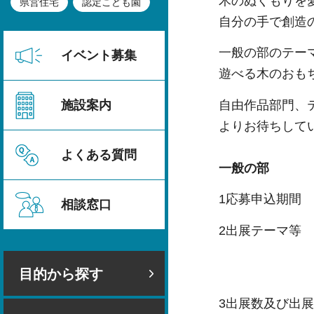
木のぬくもりを
県営住宅
認定こども園
自分の手で創造
一般の部のテー
イベント募集
遊べる木のおも
自由作品部門、
施設案内
よりお待ちして
よくある質問
一般の部
1応募申込期間 
相談窓口
2出展テーマ等
指定テーマ
親子で遊べる
目的から探す
3出展数及び出