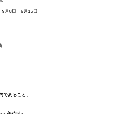
点
9月8日、9月16日
効
）
と。
であること。
時～午後5時