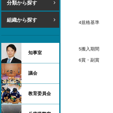
分類から探す
出展料1点
（学生（短大
組織から探す
4規格基準 遊
幅、奥行、高
オリジナル
5搬入期間 令和
知事室
6賞・副賞 グ
準グランプ
議会
優秀賞（丹
新人賞（（公
特別賞（三
教育委員会
佳作（ウッ
学生賞（丹