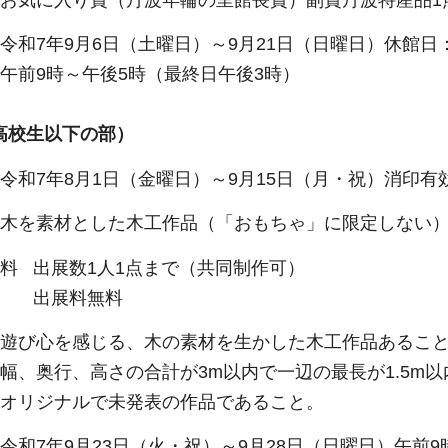
賞（丹波年輪の里館長賞）副賞丹波特産品1
令和7年9月6日（土曜日）～9月21日（日曜日）休館日：
午後5時（最終日午後3時）
高校生以下の部）
令和7年8月1日（金曜日）～9月15日（月・祝）消印有
 木を素材とした木工作品（「おもちゃ」に限定しない
料 出展数1人1点まで（共同制作可）
料無料
び心を感じる、木の素材を生かした木工作品あるこ
さの合計が3m以内で一辺の最長が1.5m以内
で未発表の作品であること。
7年9月23日（火・祝）～9月28日（日曜日）午前9