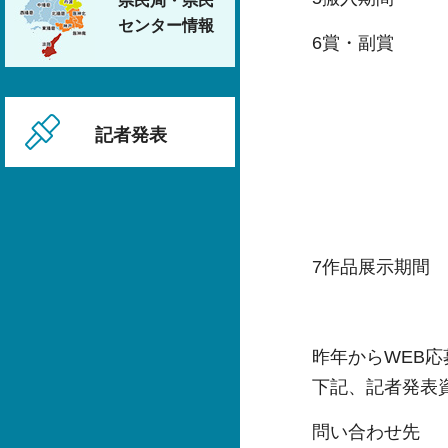
県民局・県民
センター情報
6賞・副賞 グ
準グランプ
優秀賞（丹
学校賞（（公
記者発表
特別賞（三
佳作（ウッ
館長賞（丹
7作品展示期間 
午前9時～
昨年からWEB
下記、記者発表
問い合わせ先