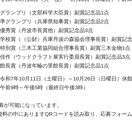
ランプリ（文部科学大臣賞）副賞記念品1点
リ（兵庫県知事賞）副賞記念品2点
波市長賞他）副賞記念品3点
財）兵庫丹波の森協会理事長賞）副賞記念
木工業協同組合理事長賞）副賞三木金物1点
ドクラフト展実行委員長賞）副賞記念品3点
波年輪の里館長賞）副賞記念品1点
令和7年10月11日（土曜日）～10月26日（日曜日）休館日
午後5時（最終日午後3時）
応募が可能になっています。
資料の中にありますQRコードを読み取り、応募フォー