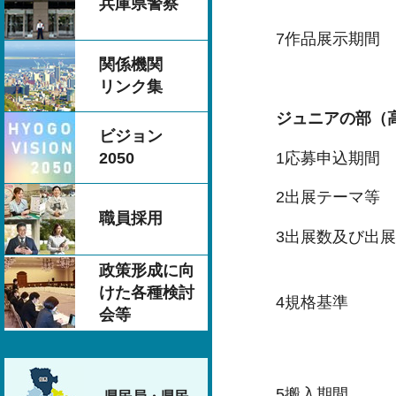
お気に入り
兵庫県警察
7作品展示期間 
関係機関
午前9時～
リンク集
ジュニアの部（
ビジョン
1応募申込期間 
2050
2出展テーマ等
職員採用
3出展数及び出展
出展
政策形成に向
けた各種検討
4規格基準 遊
会等
幅、奥行、高
オリジナル
5搬入期間 令和