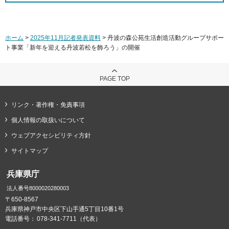
ホーム
>
2025年11月記者発表資料
> 丹波の森公苑生活創造活動グループサポー
ト事業「新年を迎える丹波若松を飾ろう」の開催
PAGE TOP
リンク・著作権・免責事項
個人情報の取扱いについて
ウェブアクセシビリティ方針
サイトマップ
兵庫県庁
法人番号8000020280003
〒650-8567
兵庫県神戸市中央区下山手通5丁目10番1号
電話番号：
078-341-7711（代表）