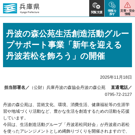
情報を
災害・安全
閲覧支援
探す
情報
丹波の森公苑生活創造活動グルー
プサポート事業「新年を迎える
丹波若松を飾ろう」の開催
2025年11月18日
担当部署名／
（公財）兵庫丹波の森協会丹波の森公苑
直通電話／
0795-72-2127
丹波の森公苑は、芸術文化、環境、消費生活、健康福祉等の生涯学
習や地域づくり活動など、豊かな生活を創造するための活動を応援
しています。
今回は、生活創造活動グループ「丹波若松同好会」が丹波産の若松
を使ったアレンジメントとしめ縄飾りづくりを開催されますので、