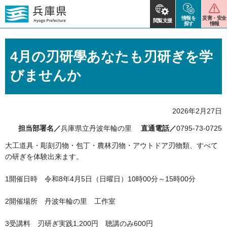
情報を
災害・安全
閲覧支援
探す
情報
4月の刃研學あなたも刃研ぎを学
びませんか
2026年2月27日
担当部署名／
兵庫県立丹波年輪の里
直通電話／
0795-73-0725
大工道具・彫刻刃物・包丁・農林刃物・アウトドア刃物類、すべて
の研ぎを体験出来ます。
1開催日時 令和8年4月5日（日曜日）10時00分～15時00分
2開催場所 丹波年輪の里 工作室
3受講料 刃研ぎ実践1,200円 聴講のみ600円