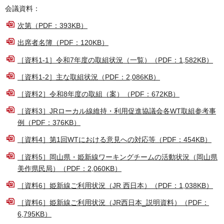
会議資料：
次第（PDF：393KB）
出席者名簿（PDF：120KB）
［資料1-1］令和7年度の取組状況（一覧）（PDF：1,582KB）
［資料1-2］主な取組状況（PDF：2,086KB）
［資料2］令和8年度の取組（案）（PDF：672KB）
［資料3］JRローカル線維持・利用促進協議会各WT取組参考事
例（PDF：376KB）
［資料4］第1回WTにおける意見への対応等（PDF：454KB）
［資料5］岡山県・姫新線ワーキングチームの活動状況（岡山県
美作県民局）（PDF：2,060KB）
［資料6］姫新線ご利用状況（JR 西日本）（PDF：1,038KB）
［資料6］姫新線ご利用状況（JR西日本_説明資料）（PDF：
6,795KB）