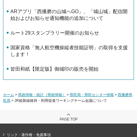
ARアプリ「西播磨の山城へGO」、「城山城」配信開
始およびお知らせ通知機能の追加について
ルート29スタンプラリー開催のお知らせ
国家資格「無人航空機操縦者技能証明」の取得を支援
します！
皆田和紙【限定版】御城印の販売を開始
ホーム
>
県政情報・統計（県政情報）
>
県民局・県民センター情報
>
西播磨県
民局
> JR姫新線維持・利用促進ワーキングチーム会議について
PAGE TOP
リンク・著作権・免責事項