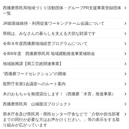
西播磨県民局地域づくり活動団体・グループPR支援事業登録団体
一覧
JR姫新線維持・利用促進ワーキングチーム会議について
県税は、みなさんの暮らしを支える大切な財源です
令和８年度西播磨地域経営プログラムについて
令和8年度 西播磨県民局 地域躍動推進事業補助金
地域振興課【商工労政関連事業】
“西播磨フードセレクション”の開催
龍野庁舎第1会議室へのルート案内
木のおもちゃを無償貸出します！（西播磨「木育」推進事業）
西播磨県民局 山城復活プロジェクト
県本庁舎及び県民局・県民センター庁舎などで「介助や担当部署
までの同行が必要な方はお声かけください。」等の表示をする取
り組みが広がっています