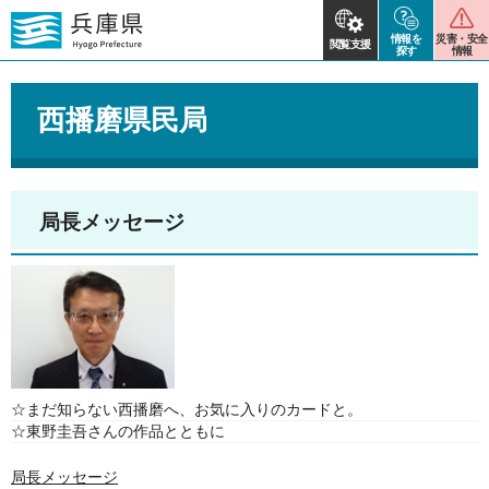
情報を
災害・安全
閲覧支援
探す
情報
西播磨県民局
局長メッセージ
☆まだ知らない西播磨へ、お気に入りのカードと。
☆東野圭吾さんの作品とともに
局長メッセージ