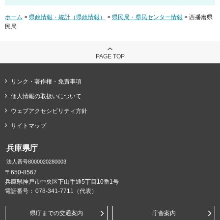
ホーム
>
県政情報・統計（県政情報）
>
県民局・県民センター情報
> 西播磨県
民局
PAGE TOP
リンク・著作権・免責事項
個人情報の取扱いについて
ウェブアクセシビリティ方針
サイトマップ
兵庫県庁
法人番号8000020280003
〒650-8567
兵庫県神戸市中央区下山手通5丁目10番1号
電話番号：
078-341-7711（代表）
県庁までの交通案内
庁舎案内