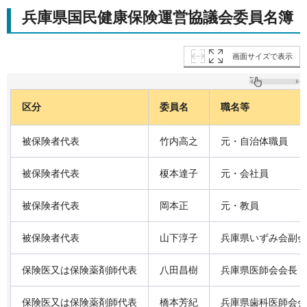
兵庫県国民健康保険運営協議会委員名簿
画面サイズで表示
区分
委員名
職名等
被保険者代表
竹内高之
元・自治体職員
被保険者代表
榎本達子
元・会社員
被保険者代表
岡本正
元・教員
被保険者代表
山下淳子
兵庫県いずみ会副会
保険医又は保険薬剤師代表
八田昌樹
兵庫県医師会会長
保険医又は保険薬剤師代表
橋本芳紀
兵庫県歯科医師会会