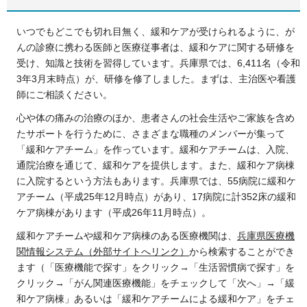
いつでもどこでも切れ目無く、緩和ケアが受けられるように、が
んの診療に携わる医師と医療従事者は、緩和ケアに関する研修を
受け、知識と技術を習得しています。兵庫県では、6,411名（令和
3年3月末時点）が、研修を修了しました。まずは、主治医や看護
師にご相談ください。
心や体の痛みの治療のほか、患者さんの社会生活やご家族を含め
たサポートを行うために、さまざまな職種のメンバーが集って
「緩和ケアチーム」を作っています。緩和ケアチームは、入院、
通院治療を通じて、緩和ケアを提供します。また、緩和ケア病棟
に入院するという方法もあります。兵庫県では、55病院に緩和ケ
アチーム（平成25年12月時点）があり、17病院に計352床の緩和
ケア病棟があります（平成26年11月時点）。
緩和ケアチームや緩和ケア病棟のある医療機関は、
兵庫県医療機
関情報システム（外部サイトへリンク）
から検索することができ
ます（「医療機能で探す」をクリック→「生活習慣病で探す」を
クリック→「がん関連医療機能」をチェックして「次へ」→「緩
和ケア病棟」あるいは「緩和ケアチームによる緩和ケア」をチェ