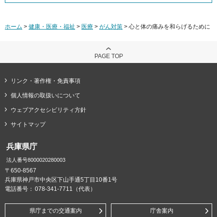
ホーム
>
健康・医療・福祉
>
医療
>
がん対策
> 心と体の痛みを和らげるために
PAGE TOP
リンク・著作権・免責事項
個人情報の取扱いについて
ウェブアクセシビリティ方針
サイトマップ
兵庫県庁
法人番号8000020280003
〒650-8567
兵庫県神戸市中央区下山手通5丁目10番1号
電話番号：
078-341-7711（代表）
県庁までの交通案内
庁舎案内