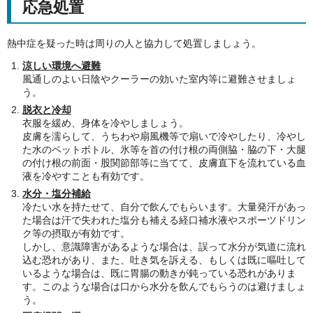
応急処置
熱中症を疑った時は周りの人と協力して処置しましょう。
涼しい環境へ避難
風通しのよい日陰やクーラーの効いた室内等に避難させましょ
う。
脱衣と冷却
衣服を緩め、身体を冷やしましょう。
皮膚を濡らして、うちわや扇風機等で扇いで冷やしたり、冷やし
た水のペットボトル、氷等を首の付け根の両側脇・脇の下・大腿
の付け根の前面・股関節部等に当てて、皮膚直下を流れている血
液を冷やすことも有効です。
水分・塩分補給
冷たい水を持たせて、自分で飲んでもらいます。大量発汗があっ
た場合は汗で失われた塩分も補える経口補水液やスポーツドリン
ク等の摂取が有効です。
しかし、意識障害があるような場合は、誤って水分が気道に流れ
込む恐れがあり、また、吐き気を訴える、もしくは既に嘔吐して
いるような場合は、既に胃腸の動きが鈍っている恐れがありま
す。このような場合は口から水分を飲んでもらうのは避けましょ
う。