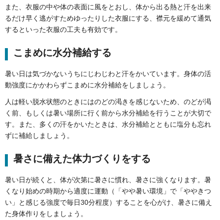
また、衣服の中や体の表面に風をとおし、体から出る熱と汗を出来
るだけ早く逃がすためゆったりした衣服にする、襟元を緩めて通気
するといった衣服の工夫も有効です。
こまめに水分補給する
暑い日は気づかないうちにじわじわと汗をかいています。身体の活
動強度にかかわらずこまめに水分補給をしましょう。
人は軽い脱水状態のときにはのどの渇きを感じないため、のどが渇
く前、もしくは暑い場所に行く前から水分補給を行うことが大切で
す。また、多くの汗をかいたときは、水分補給とともに塩分も忘れ
ずに補給しましょう。
暑さに備えた体力づくりをする
暑い日が続くと、体が次第に暑さに慣れ、暑さに強くなります。暑
くなり始めの時期から適度に運動（「やや暑い環境」で「ややきつ
い」と感じる強度で毎日30分程度）することを心がけ、暑さに備え
た身体作りをしましょう。