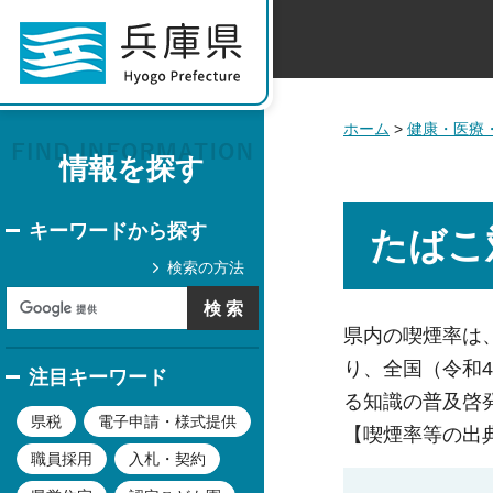
ホーム
>
健康・医療
情報を探す
キーワードから探す
たばこ
検索の方法
県内の喫煙率は、
り、全国（令和4
注目キーワード
る知識の普及啓
県税
電子申請・様式提供
【喫煙率等の出
職員採用
入札・契約