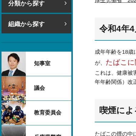
厚生労働省 20
分類から探す
組織から探す
令和4年
成年年齢を18
たばこに
が、
知事室
これは、健康被
年年齢関係）改正
議会
喫煙によ
教育委員会
たばこの煙の中