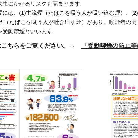
疾患にかかるリスクも高まります。
には、(1)主流煙（たばこを吸う人が吸い込む煙）、(
出煙（たばこを吸う人が吐き出す煙）があり、喫煙者の周り
を受動喫煙といいます。
はこちらをご覧ください。→
「受動喫煙の防止等