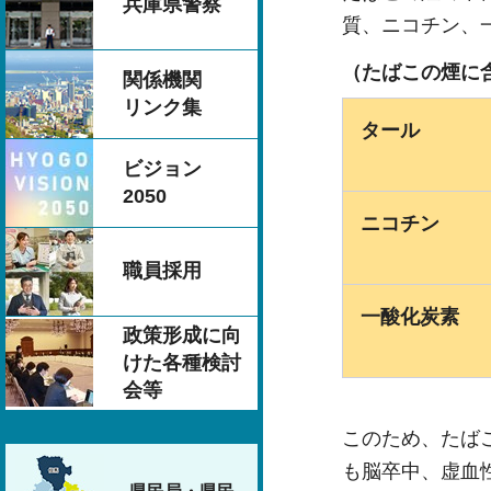
兵庫県警察
質、ニコチン、
（たばこの煙に
関係機関
リンク集
タール
ビジョン
2050
ニコチン
職員採用
一酸化炭素
政策形成に向
けた各種検討
会等
このため、たば
も脳卒中、虚血