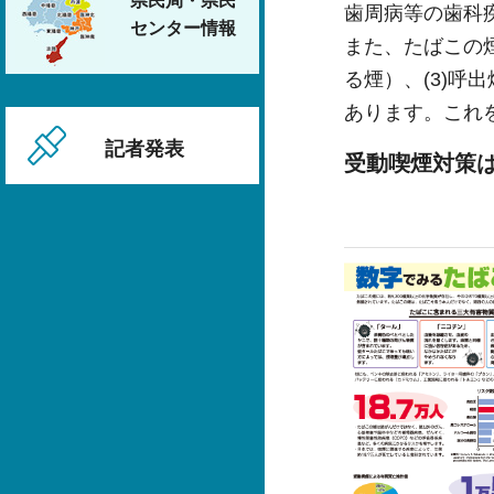
県民局・県民
歯周病等の歯科
センター情報
また、たばこの煙
る煙）、(3)呼
あります。これ
記者発表
受動喫煙対策