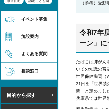
県営住宅
認定こども園
（参考）受動
イベント募集
令和7年
施設案内
ーン」に
よくある質問
たばこは肺がん
いての知識の普
相談窓口
世界保健機関（
31日を「世界
間」と定めまし
目的から探す
兵庫県では世界