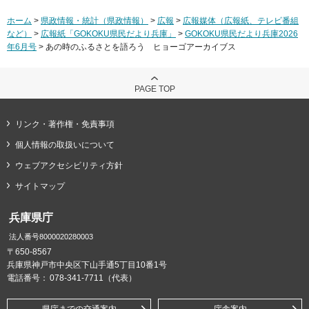
ホーム
>
県政情報・統計（県政情報）
>
広報
>
広報媒体（広報紙、テレビ番組
など）
>
広報紙「GOKOKU県民だより兵庫」
>
GOKOKU県民だより兵庫2026
年6月号
> あの時のふるさとを語ろう ヒョーゴアーカイブス
PAGE TOP
リンク・著作権・免責事項
個人情報の取扱いについて
ウェブアクセシビリティ方針
サイトマップ
兵庫県庁
法人番号8000020280003
〒650-8567
兵庫県神戸市中央区下山手通5丁目10番1号
電話番号：
078-341-7711（代表）
県庁までの交通案内
庁舎案内