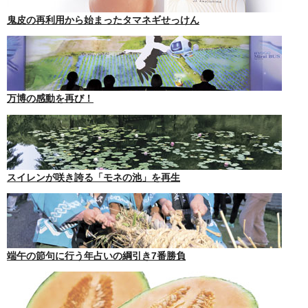
鬼皮の再利用から始まったタマネギせっけん
万博の感動を再び！
スイレンが咲き誇る「モネの池」を再生
端午の節句に行う年占いの綱引き7番勝負