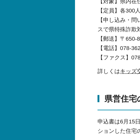
【対象】県内在住の
【定員】各300
【申し込み・問い
スで県特殊詐欺
【郵送】〒650-
【電話】078-362
【ファクス】078-3
詳しくは
キッズ
県営住宅
申込書は6月1
ションした住宅