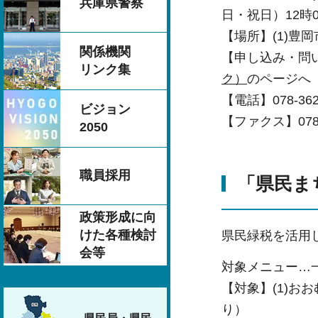
兵庫県警察
日・祝日）12時0
【場所】(1)豊
関係機関
【申し込み・問
リンク集
ク）
のページへ
【電話】078-362
ビジョン
【ファクス】078-3
2050
職員採用
「県民ま
政策形成に向
けた各種検討
県民緑税を活用
会等
対象メニュー…
【対象】(1)お
り）