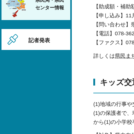
県民局・県民
【助成額・補助
センター情報
【申し込み】1
【問い合わせ】
【電話】078-362
記者発表
【ファクス】078-3
詳しくは
県民ま
キッズ交
(1)地域の行事
(1)の保護者
から(1)の小学