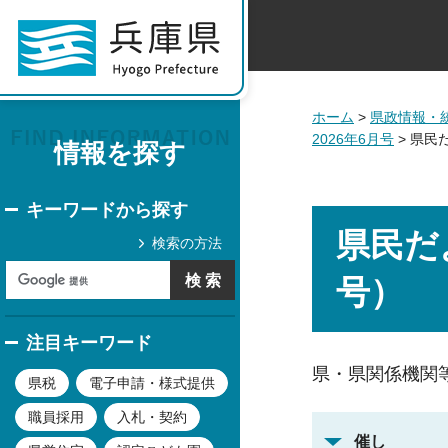
ホーム
>
県政情報・
2026年6月号
> 県民だ
情報を探す
キーワードから探す
県民だよ
検索の方法
号）
注目キーワード
県・県関係機関
県税
電子申請・様式提供
職員採用
入札・契約
催し