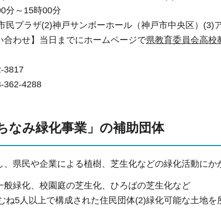
0分～15時00分
岡市民プラザ(2)神戸サンボーホール（神戸市中央区）(3
い合わせ】当日までにホームページで
県教育委員会高校
-3817
62-4288
ちなみ緑化事業」の補助団体
し、県民や企業による植樹、芝生化などの緑化活動にか
一般緑化、校園庭の芝生化、ひろばの芝生化など
おむね5人以上で構成された住民団体(2)緑化可能な土