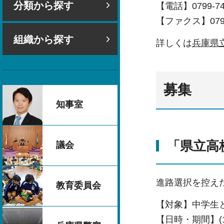
分類から探す
【電話】0799-74
【ファクス】0799-
組織から探す
詳しくは
兵庫県
募集
知事室
「県立高
議会
進路選択を控え
教育委員会
【対象】中学生
【日時・期間】(1)