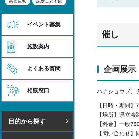
県営住宅
認定こども園
イベント募集
催し
施設案内
企画展示
よくある質問
相談窓口
ハナショウブ、タ
【日時・期間】7
【場所】県立淡
目的から探す
【料金】一般75
【問い合わせ】