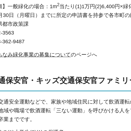
2
額】一般緑化の場合：1m
当たり(1)1万円(2)6,400円×
1月30日（月曜日）までに所定の申請書を持参で各市町
県都市政策課
-3563
62-9487
ちなみ緑化事業の募集について
のページへ
通保安官・キッズ交通保安官ファミリ
や交通安全運動などで、家族や地域住民に対して飲酒運転
で、地域や職場で飲酒運転「三ない運動」を呼びかける人
校卒業までです。