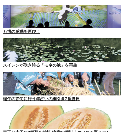
万博の感動を再び！
スイレンが咲き誇る「モネの池」を再生
端午の節句に行う年占いの綱引き7番勝負