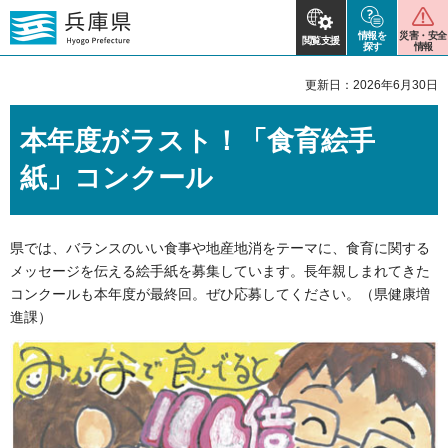
情報を
災害・安全
閲覧支援
探す
情報
更新日：2026年6月30日
本年度がラスト！「食育絵手
紙」コンクール
県では、バランスのいい食事や地産地消をテーマに、食育に関する
メッセージを伝える絵手紙を募集しています。長年親しまれてきた
コンクールも本年度が最終回。ぜひ応募してください。（県健康増
進課）