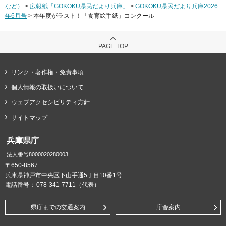
など）
>
広報紙「GOKOKU県民だより兵庫」
>
GOKOKU県民だより兵庫2026
年6月号
> 本年度がラスト！「食育絵手紙」コンクール
PAGE TOP
リンク・著作権・免責事項
個人情報の取扱いについて
ウェブアクセシビリティ方針
サイトマップ
兵庫県庁
法人番号8000020280003
〒650-8567
兵庫県神戸市中央区下山手通5丁目10番1号
電話番号：
078-341-7711（代表）
県庁までの交通案内
庁舎案内