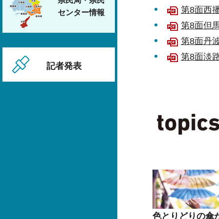
県民局・県民
第8面西播
センター情報
第8面但馬
第8面丹波
第8面淡路
記者発表
色とりどりの傘