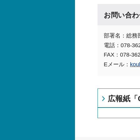
お問い合わ
部署名：総務
電話：078-362
FAX：078-362
Eメール：
kou
広報紙「