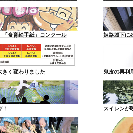
！「食育絵手紙」コンクール
姫路城下に
大きく変わりました
鬼皮の再利
び！
スイレンが