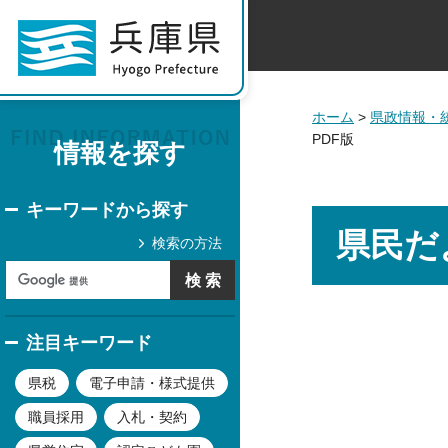
ホーム
>
県政情報・
PDF版
情報を探す
キーワードから探す
県民だよ
検索の方法
注目キーワード
県税
電子申請・様式提供
職員採用
入札・契約