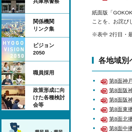
兵庫県警察
紙面版「GOK
ことを、お詫び
関係機関
リンク集
※表中 2行目・
ビジョン
2050
各地域別
職員採用
第8面神戸
政策形成に向
第8面阪神
けた各種検討
第8面阪神
会等
第8面東播
第8面北播
第8面中播