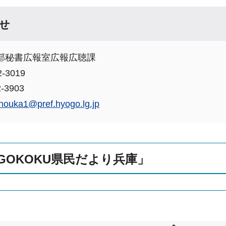
せ
部秘書広報室広報広聴課
-3019
-3903
houka1@pref.hyogo.lg.jp
GOKOKU県民だより兵庫」