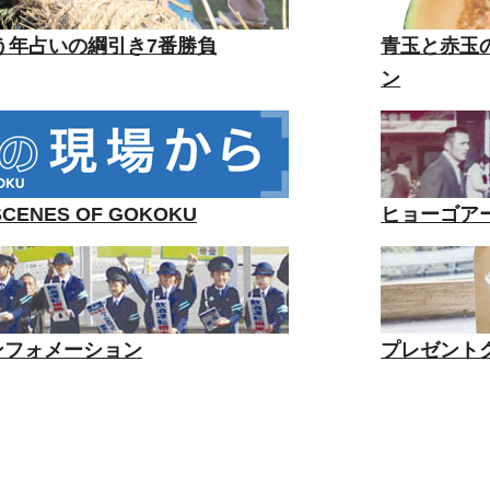
う年占いの綱引き7番勝負
青玉と赤玉の
ン
ENES OF GOKOKU
ヒョーゴア
n インフォメーション
プレゼントク