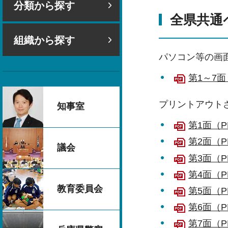
分類から探す
全県共通
組織から探す
パソコン等の画
第1～7面（
プリントアウト
知事室
第1面（PD
第2面（PD
議会
第3面（P
第4面（PD
教育委員会
第5面（P
第6面（P
第7面（PD