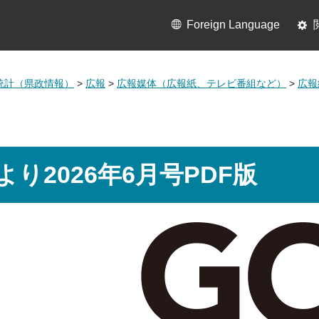
Foreign Language
統計（県政情報）
>
広報
>
広報媒体（広報紙、テレビ番組など）
>
広報
り2026年6月号PDF版