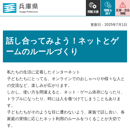
情報を
災害・安全
閲覧支援
探す
情報
更新日：2025年7月1日
話し合ってみよう！ネットとゲ
ームのルールづくり
私たちの生活に定着したインターネット
子どもたちにとっても、オンラインでのおしゃべりや様々な人と
の交流など、楽しみが広がります。
しかし、使い方を間違えると、ネット・ゲーム依存になったり、
トラブルになったり、時には人を傷つけてしまうこともありま
す。
子どもたちがそのような目に遭わないよう、家族で話し合い、各
家庭の実情に応じたネット利用のルールをつくることが大切で
す。