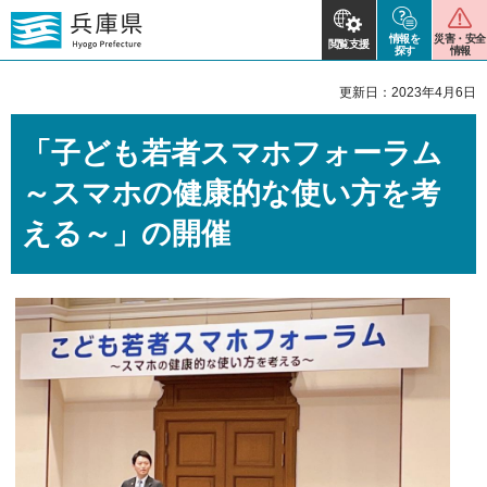
情報を
災害・安全
閲覧支援
探す
情報
更新日：2023年4月6日
「子ども若者スマホフォーラム
～スマホの健康的な使い方を考
える～」の開催