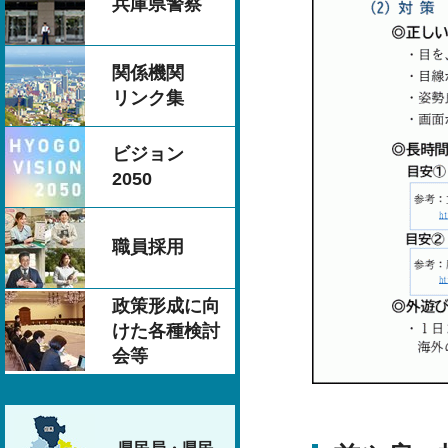
兵庫県警察
関係機関
リンク集
ビジョン
2050
職員採用
政策形成に向
けた各種検討
会等