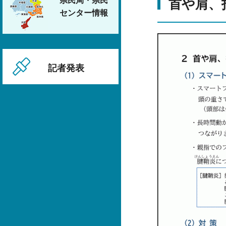
県民局・県民
首や肩、
センター情報
記者発表