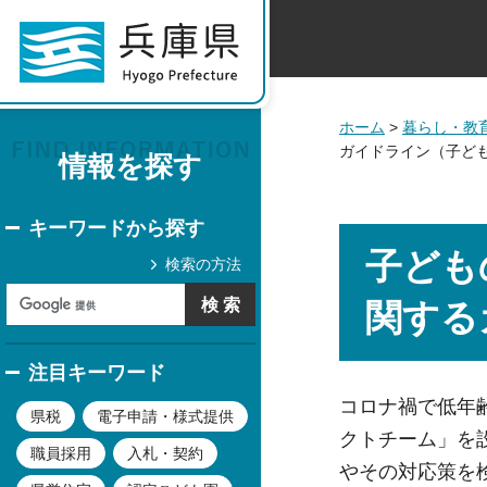
ホーム
>
暮らし・教
ガイドライン（子ど
情報を探す
キーワードから探す
子ども
検索の方法
関する
注目キーワード
コロナ禍で低年
県税
電子申請・様式提供
クトチーム」を
職員採用
入札・契約
やその対応策を