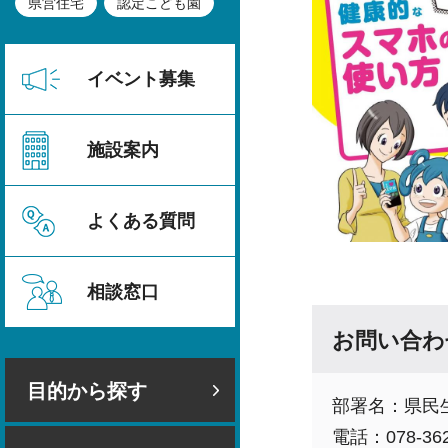
県営住宅
認定こども園
イベント募集
施設案内
よくある質問
相談窓口
お問い合わ
目的から探す
部署名：県民
電話：078-362