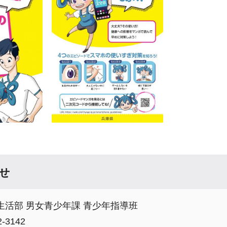
せ
生活部 男女青少年課 青少年指導班
-3142