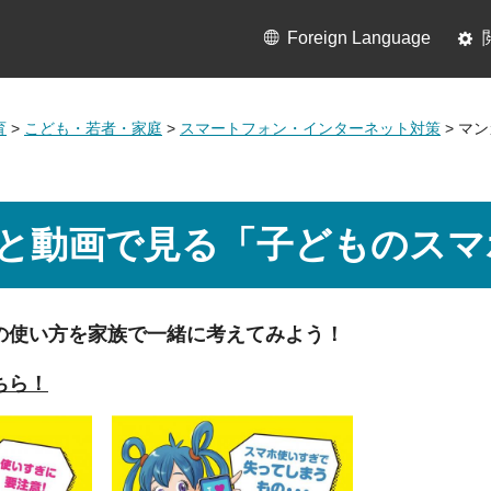
Foreign Language
育
>
こども・若者・家庭
>
スマートフォン・インターネット対策
> マ
と動画で見る「子どものスマ
の使い方を家族で一緒に考えてみよう！
ちら！