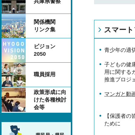
兵庫県警察
関係機関
スマート
リンク集
ビジョン
青少年の適
2050
子どもの健
用に関する
職員採用
推進プロジ
政策形成に向
マンガと動
けた各種検討
会等
【保護者の
ために