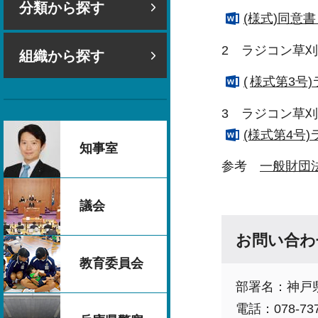
分類から探す
(様式)同意書
2
ラジコン草刈
組織から探す
(
様式第3号
3
ラジコン草刈
(様式第4号
知事室
参考
一般財団
議会
お問い合わ
教育委員会
部署名：神戸
電話：078-737