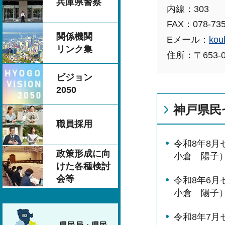
兵庫県警察
内線：303
FAX：078-735
関係機関
Eメール：
kou
リンク集
住所：〒653-
ビジョン
2050
神戸県民
職員採用
令和8年8
政策形成に向
小倉 陽子
けた各種検討
会等
令和8年6
小倉 陽子
令和8年7