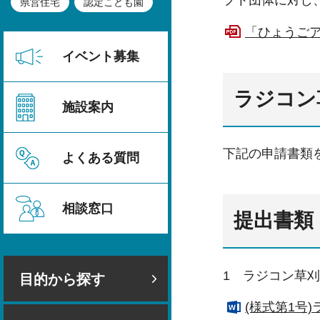
プト団体に対し
県営住宅
認定こども園
「ひょうごア
イベント募集
ラジコン
施設案内
下記の申請書類
よくある質問
相談窓口
提出書類
1
ラジコン草刈
目的から探す
(様式第1号