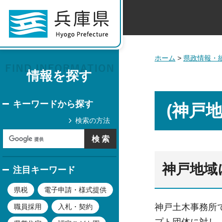
ホーム
>
県政情報・
情報を探す
キーワードから探す
(神戸
検索の方法
神戸地域
注目キーワード
県税
電子申請・様式提供
神戸土木事務所
職員採用
入札・契約