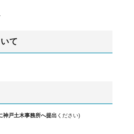
。
）
ついて
でに神戸土木事務所へ提出
ください)