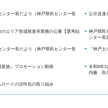
）
月センター長だより（神戸県民センター長
公示送達
）
食のエリア形成推進等業務の公募【選考結
神戸県民
ンター長
月センター長だより（神戸県民センター長
『神戸土
）
遺産旅』プロモーション動画
令和8年
内藤 良
ムロードの活性化の取り組み