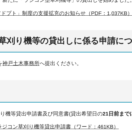
、新たに「ラジコン型草刈機等」の貸出しを始めました
ドプト」制度の支援拡充のお知らせ（PDF：1,037KB
草刈り機等の貸出しに係る申請に
を
神戸土木事務所
へ提出ください。
り機
等貸出申請書及び同意書(貸出希望日の
21日前ま
)ラジコン草刈り機等貸出申請書（ワード：461KB）