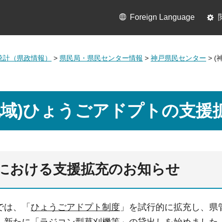
Foreign Language
統計（県政情報）
>
県民局・県民センター情報
>
神戸県民センター
> 
地域)ひょうごアドプトの支援
における支援拡充のお知らせ
では、「
ひょうごアドプト制度
」を試行的に拡充し、県