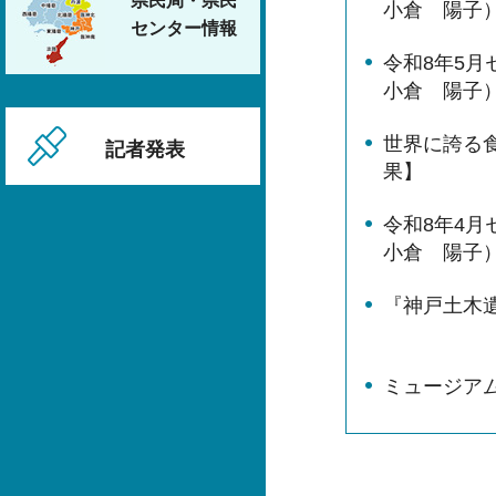
県民局・県民
小倉 陽子
センター情報
令和8年5
小倉 陽子
世界に誇る
記者発表
果】
令和8年4
小倉 陽子
『神戸土木
ミュージア