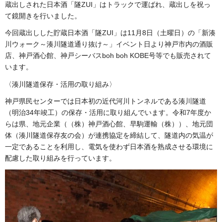
蔵出しされた日本酒「隧ZUI」はトラックで運ばれ、蔵出しを祝っ
て鏡開きを行いました。
今回蔵出しした貯蔵日本酒「隧ZUI」は11月8日（土曜日）の「新湊
川ウォーク～湊川隧道通り抜け～」イベント日より神戸市内の酒販
店、神戸酒心館、神戸シーバスboh boh KOBE号等でも販売されて
います。
〈湊川隧道保存・活用の取り組み〉
神戸県民センターでは日本初の近代河川トンネルである湊川隧道
（明治34年竣工）の保存・活用に取り組んでいます。令和7年度か
らは県、地元企業（（株）神戸酒心館、早駒運輸（株））、地元団
体（湊川隧道保存友の会）が連携協定を締結して、隧道内の気温が
一定であることを利用し、電気を使わず日本酒を熟成させる環境に
配慮した取り組みを行っています。