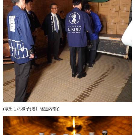
(蔵出しの様子(湊川隧道内部))