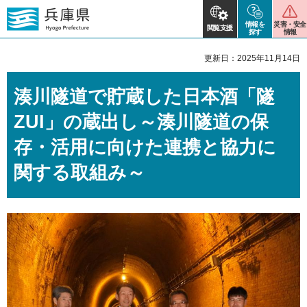
情報を
災害・安全
閲覧支援
探す
情報
更新日：2025年11月14日
湊川隧道で貯蔵した日本酒「隧
ZUI」の蔵出し～湊川隧道の保
存・活用に向けた連携と協力に
関する取組み～