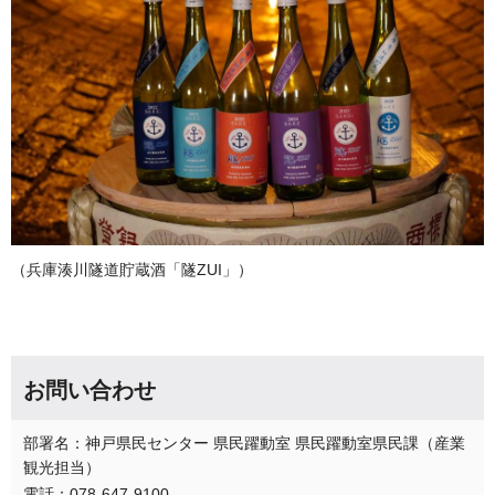
（兵庫湊川隧道貯蔵酒「隧ZUI」）
お問い合わせ
部署名：神戸県民センター 県民躍動室 県民躍動室県民課（産業
観光担当）
電話：078-647-9100