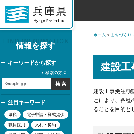
ホーム
>
まちづくり
情報を探す
キーワードから探す
建設工
検索の方法
建設工事受注動
とにより、各種
注目キーワード
ることを目的と
県税
電子申請・様式提供
職員採用
入札・契約