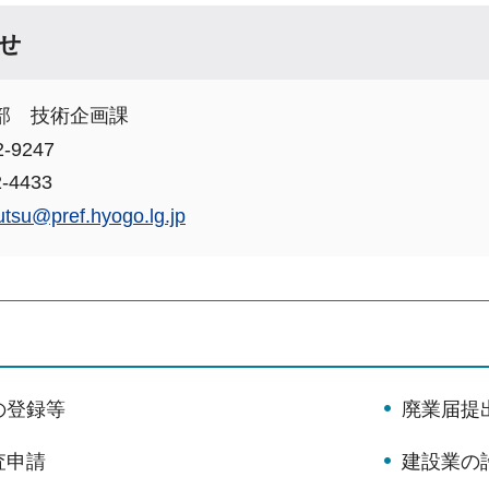
せ
部 技術企画課
-9247
-4433
yutsu@pref.hyogo.lg.jp
の登録等
廃業届提
査申請
建設業の