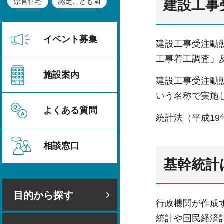
県営住宅
認定こども園
建設工事
イベント募集
建設工事受注動
工事着工調査」
施設案内
建設工事受注動態
いう名称で実施
よくある質問
統計法（平成19
相談窓口
基幹統計
目的から探す
行政機関が作成
統計や国民経済