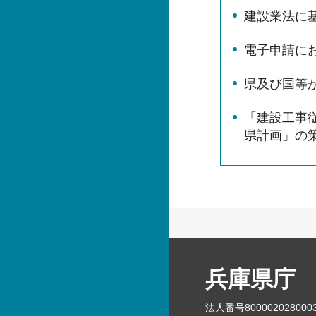
建設業法に
電子申請に
県及び国等
「建設工事
県計画」の
兵庫県庁
法人番号800002028000