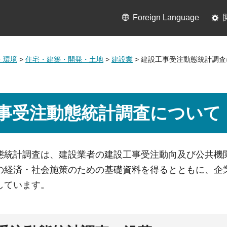
Foreign Language
・環境
>
住宅・建築・開発・土地
>
建設業
> 建設工事受注動態統計調
事受注動態統計調査について
態統計調査は、建設業者の建設工事受注動向及び公共機
の経済・社会施策のための基礎資料を得るとともに、企
しています。