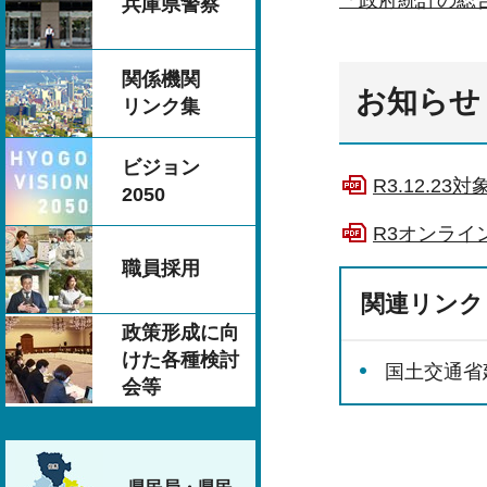
「政府統計の総合
兵庫県警察
関係機関
お知らせ
リンク集
ビジョン
R3.12.2
2050
R3オンライ
職員採用
関連リンク
政策形成に向
けた各種検討
国土交通省
会等