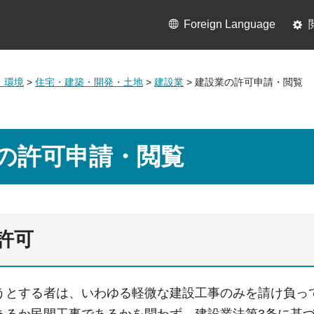
Foreign Language
・環境
>
住宅・建築・開発・土地
>
建設業
> 建設業の許可申請・閲覧
の許可申請・閲覧
許可
うとする者は、いわゆる軽微な建設工事のみを請け負っ