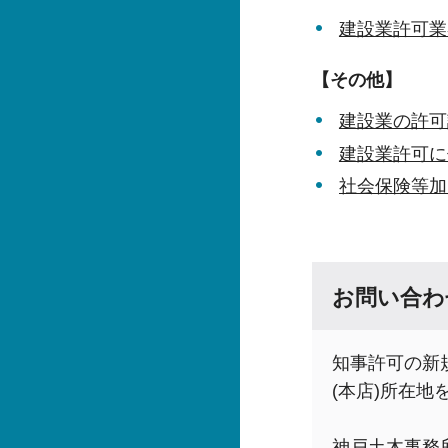
建設業許可業
【その他】
建設業の許可
建設業許可に
社会保険等加
お問い合わ
知事許可の新
(本店)所在
神戸土木事務所 