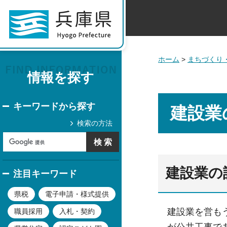
ホーム
>
まちづくり
情報を探す
キーワードから探す
建設業
検索の方法
建設業の
注目キーワード
県税
電子申請・様式提供
建設業を営も
職員採用
入札・契約