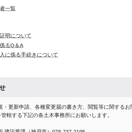
者一覧
証明について
係るQ＆A
入に係る手続きについて
せ
規・更新申請、各種変更届の書き方、閲覧等に関するお
地を管轄する下記の各土木事務所にお願いします。
建設業課（神戸市）078-737-2195