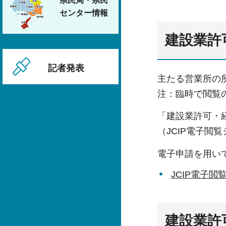
県民局・県民
センター情報
建設業許
記者発表
主たる営業所の
注：臨時で閲覧
「建設業許可・
（JCIP電子閲
電子申請を用い
JCIP電子
建設業許