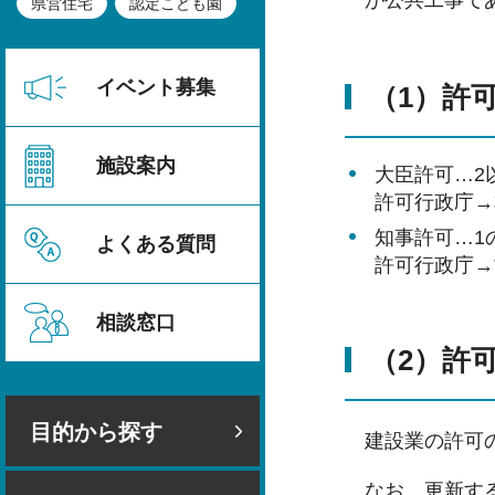
が公共工事で
県営住宅
認定こども園
イベント募集
（1）許
施設案内
大臣許可…2
許可行政庁→
知事許可…1
よくある質問
許可行政庁→
相談窓口
（2）許
目的から探す
建設業の許可
なお、更新す