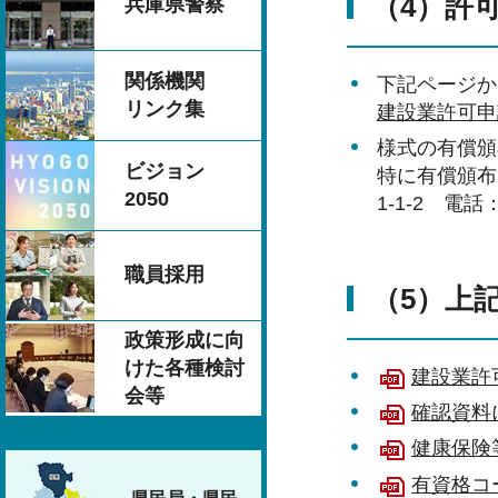
（4）許
兵庫県警察
関係機関
下記ページか
リンク集
建設業許可申
様式の有償頒
ビジョン
特に有償頒布
2050
1-1-2 電話
職員採用
（5）上
政策形成に向
けた各種検討
建設業許
会等
確認資料に
健康保険
有資格コ