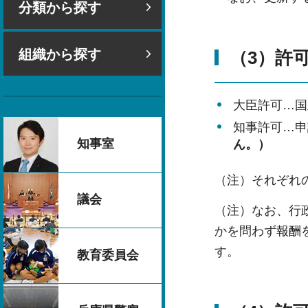
分類から探す
組織から探す
（3）許
大臣許可…国
知事許可…申
知事室
ん。）
（注）それぞれ
議会
（注）なお、行
かを問わず報酬
す。
教育委員会