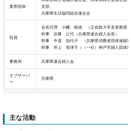
業界団体
支部、
兵庫県生活協同組合連合会
会長代理 小幡 範雄 （立命館大学名誉教授
幹事 谷勝 公代（兵庫県連合婦人会長）
役員
幹事 中道 知代子 （兵庫県消費者団体連絡
幹事 井上 智津子（（一社）神戸市婦人団体
事務局
兵庫県連合婦人会
オブザーバ
兵庫県
ー
主な活動