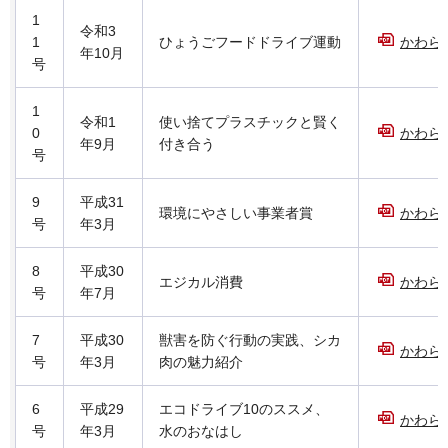
1
令和3
1
ひょうごフードドライブ運動
かわらば
年10月
号
1
令和1
使い捨てプラスチックと賢く
0
かわらば
年9月
付き合う
号
9
平成31
環境にやさしい事業者賞
かわらば
号
年3月
8
平成30
エジカル消費
かわらば
号
年7月
7
平成30
獣害を防ぐ行動の実践、シカ
かわらば
号
年3月
肉の魅力紹介
6
平成29
エコドライブ10のススメ、
かわらば
号
年3月
水のおなはし