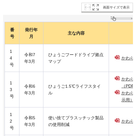
画面サイズで表示
番
発行年
主な内容
号
月
1
令和7
ひょうごフードドライブ拠点
4
かわらば
年3月
マップ
号
かわら
1
（PDF：
令和6
ひょうご1.5℃ライフスタイ
3
年3月
ル
かわら
号
示用）（
1
令和5
使い捨てプラスッチック製品
2
かわらば
年3月
の使用削減
号