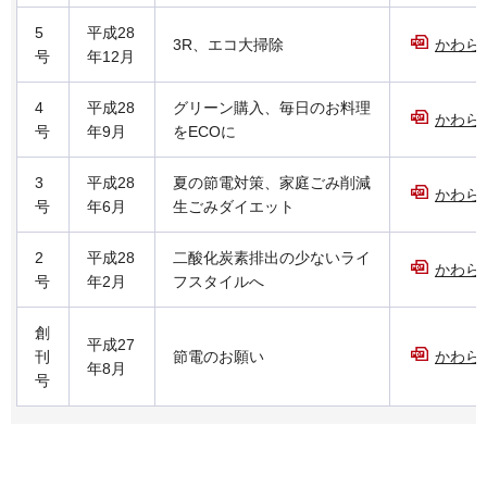
5
平成28
3R、エコ大掃除
かわらば
号
年12月
4
平成28
グリーン購入、毎日のお料理
かわらば
号
年9月
をECOに
3
平成28
夏の節電対策、家庭ごみ削減
かわらば
号
年6月
生ごみダイエット
2
平成28
二酸化炭素排出の少ないライ
かわらば
号
年2月
フスタイルへ
創
平成27
刊
節電のお願い
かわらば
年8月
号