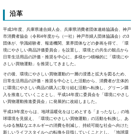
沿革
平成3年度、兵庫県連合婦人会、兵庫県消費者団体連絡協議会、神戸
市消費者協会（令和4年度から（一社）神戸市婦人団体協議会）の3
団体が、学識経験者、報道機関、業界団体などの参画を得て、「環
境にやさしい商品評価委員会」を設置し、環境との共生の観点から
日常生活用品の評価・推奨を中心に、多様かつ積極的に「環境にや
さしい買物運動」を推奨してきました。
その後、環境にやさしい買物運動の一層の浸透と拡大を図るため、
日常生活用品の評価・推奨を中心とした活動から、消費者が主体的
に環境にやさしい商品の購入に取り組む活動へ転換し、グリーン購
入を推進していくこととし、平成14年度に委員会を「環境にやさし
い買物運動推進委員会」に発展的に改組しました。
平成19年度からは、地球温暖化をはじめとする「まったなし」の地
球環境を見据え、「環境にやさしい買物運動」の活動を転換し、あ
らゆる無駄なエネルギーの消費を削減し、持続可能な社会へ向けた
新しいライフスタイルへの転換を目指していくこととし、「地球環