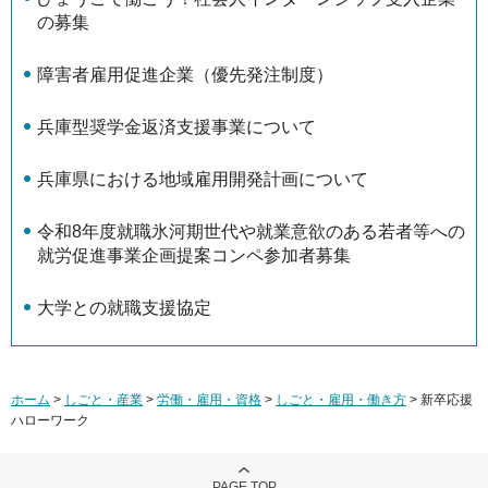
の募集
障害者雇用促進企業（優先発注制度）
兵庫型奨学金返済支援事業について
兵庫県における地域雇用開発計画について
令和8年度就職氷河期世代や就業意欲のある若者等への
就労促進事業企画提案コンペ参加者募集
大学との就職支援協定
ホーム
>
しごと・産業
>
労働・雇用・資格
>
しごと・雇用・働き方
> 新卒応援
ハローワーク
PAGE TOP