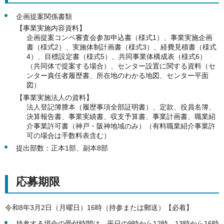
企画提案関係書類
【事業実施内容資料】
企画提案コンペ審査会参加申込書（様式1）、事業実施企画
書（様式2）、実施体制計画書（様式3）、経費見積書（様式
4）、目標設定書（様式5）、共同事業体構成表（様式6）
（共同体で提案する場合）、センター設置に関する資料（セ
ンター責任者履歴書、所在地のわかる地図、センター平面
図）
【事業実施法人の資料】
法人登記簿謄本（履歴事項全部証明書）、定款、役員名簿、
決算報告書、事業実績書、収支予算書、事業計画書、職業紹
介事業許可書（神戸・阪神地域のみ）（有料職業紹介事業許
可の場合は手数料表含む）
提出部数：正本1部、副本8部
応募期限
令和8年3月2日（月曜日）16時（持参または郵送）【必着】
持参する場合の受付時間は、平日の9時から12時、13時から16時