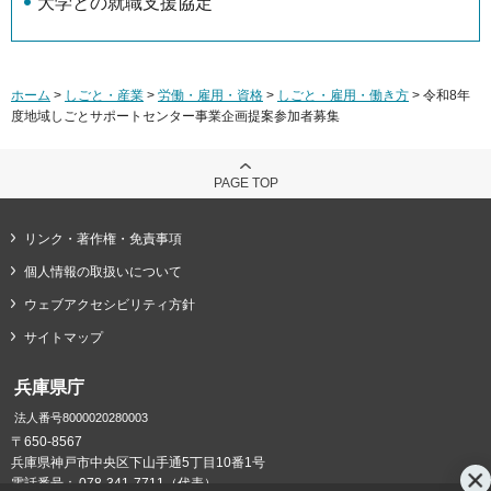
大学との就職支援協定
ホーム
>
しごと・産業
>
労働・雇用・資格
>
しごと・雇用・働き方
> 令和8年
度地域しごとサポートセンター事業企画提案参加者募集
PAGE TOP
リンク・著作権・免責事項
個人情報の取扱いについて
ウェブアクセシビリティ方針
サイトマップ
兵庫県庁
法人番号8000020280003
〒650-8567
兵庫県神戸市中央区下山手通5丁目10番1号
電話番号：
078-341-7711（代表）