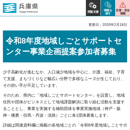
情報を
災害・安全
閲覧支援
探す
情報
更新日：2026年2月18日
令和8年度地域しごとサポートセ
ンター事業企画提案参加者募集
少子高齢化が進むなか、人口減少地域を中心に、介護、福祉、子育
て支援、まちづくりなど幅広い分野で多様なニーズが生じており、
その担い手が不足しています。
そのため、県内に「地域しごとサポートセンター」を設置し、地域
住民や団体がビジネスとして地域課題解決に取り組む活動を支援す
ることとし、事業を実施する補助団体を事業実施地域（神戸・阪
神・播磨・但馬・丹波・淡路）ごとに各1団体募集します。
詳細は関連資料欄に掲載の各地域ごとの「令和8年度地域しごとサポ